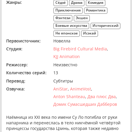
Жанры:
Сёдзё
Драма
Комедия
Приключения
Романтика
Фэнтези
Экшен
Боевые искусства
Исторический
Не японское
Исэкай
Первоисточник:
Новелла
Студия:
Big Firebird Cultural Media
KJJ Animation
Режиссер:
Неизвестно
Количество серий:
13
Перевод:
Субтитры
Озвучка:
AniStar
AnimeVost
Anton Shanteau
Два плюс Два
Домик Сумасшедших Дабберов
Наёмница из XXI века по имени Су Ло погибла от руки
напарника и перенеслась в тело никчёмной четвёртой
принцессы государства Цзинь, которая также недавно