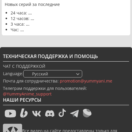
Новых серий за последние
24 часа:
...
12 часов:
...
3 часа:
...
Час:
...
ТЕХНИЧЕСКАЯ ПОДДЕРЖКА И ПОМОЩЬ
ЧАТ С ПОДДЕРЖКОЙ
Language:
🇷🇺 Русский
Почта для сотрудничества:
promotion@yummyani.me
Телеграм поддержки для пользователей:
@YummyAnime_support
НАШИ РЕСУРСЫ
Все видео на сайте предоставлены только для