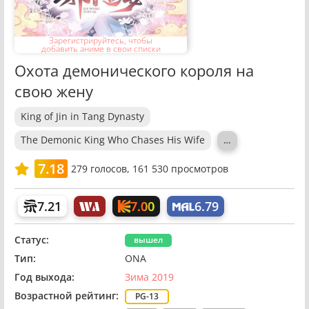
Зарегистрируйтесь, чтобы
добавить аниме в свои списки
Охота демонического короля на
свою жену
King of Jin in Tang Dynasty
The Demonic King Who Chases His Wife
…
7.18
279
голосов,
161 530 просмотров
7.00
7.21
6.79
Статус:
вышел
Тип:
ONA
Год выхода:
Зима 2019
Возрастной рейтинг:
PG-13