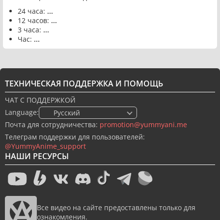
24 часа:
...
12 часов:
...
3 часа:
...
Час:
...
ТЕХНИЧЕСКАЯ ПОДДЕРЖКА И ПОМОЩЬ
ЧАТ С ПОДДЕРЖКОЙ
Language:
🇷🇺 Русский
Почта для сотрудничества:
promotion@yummyani.me
Телеграм поддержки для пользователей:
@YummyAnime_support
НАШИ РЕСУРСЫ
Все видео на сайте предоставлены только для
ознакомления.