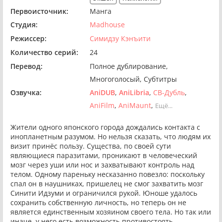
Первоисточник:
Манга
Студия:
Madhouse
Режиссер:
Симидзу Кэнъити
Количество серий:
24
Перевод:
Полное дублирование
Многоголосый
Субтитры
Озвучка:
AniDUB
AniLibria
СВ-Дубль
AniFilm
AniMaunt
Ещё...
Жители одного японского города дождались контакта с
инопланетным разумом. Но нельзя сказать, что людям их
визит принёс пользу. Существа, по своей сути
являющиеся паразитами, проникают в человеческий
мозг через уши или нос и захватывают контроль над
телом. Одному пареньку несказанно повезло: поскольку
спал он в наушниках, пришелец не смог захватить мозг
Синити Идзуми и ограничился рукой. Юноше удалось
сохранить собственную личность, но теперь он не
является единственным хозяином своего тела. Но так или
иначе, у него есть возможность противостоять