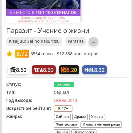
55 МЕСТО В
ТОП-100 СЕРИАЛОВ
Зарегистрируйтесь, чтобы
добавить аниме в свои списки
Паразит - Учение о жизни
Kiseijuu: Sei no Kakuritsu
Parasite
…
8.72
6564
голоса,
912 838 просмотров
8.20
8.50
8.60
8.32
Статус:
вышел
Тип:
Сериал
Год выхода:
Осень 2014
Возрастной рейтинг:
R-17+
Жанры:
Сэйнэн
Драма
Ужасы
Фантастика
Инопланетные расы
Экшен
Психология