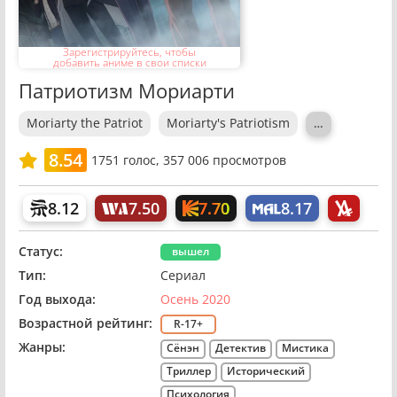
Зарегистрируйтесь, чтобы
добавить аниме в свои списки
Патриотизм Мориарти
Moriarty the Patriot
Moriarty's Patriotism
…
8.54
1751
голос,
357 006 просмотров
7.70
8.12
7.50
8.17
Статус:
вышел
Тип:
Сериал
Год выхода:
Осень 2020
Возрастной рейтинг:
R-17+
Жанры:
Сёнэн
Детектив
Мистика
Триллер
Исторический
Психология