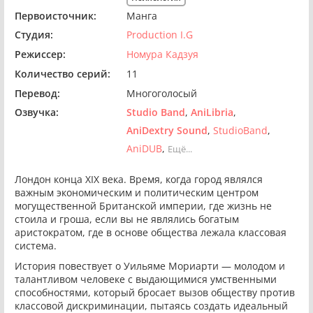
Первоисточник:
Манга
Студия:
Production I.G
Режиссер:
Номура Кадзуя
Количество серий:
11
Перевод:
Многоголосый
Озвучка:
Studio Band
AniLibria
AniDextry Sound
StudioBand
AniDUB
Ещё...
Лондон конца XIX века. Время, когда город являлся
важным экономическим и политическим центром
могущественной Британской империи, где жизнь не
стоила и гроша, если вы не являлись богатым
аристократом, где в основе общества лежала классовая
система.
История повествует о Уильяме Мориарти — молодом и
талантливом человеке с выдающимися умственными
способностями, который бросает вызов обществу против
классовой дискриминации, пытаясь создать идеальный