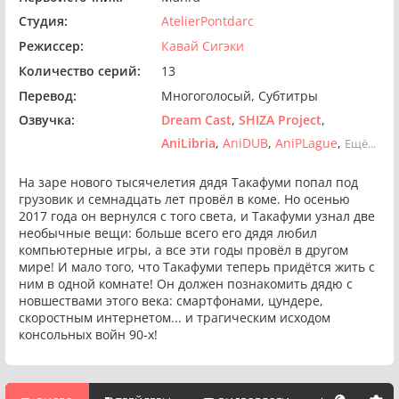
Студия:
AtelierPontdarc
Режиссер:
Кавай Сигэки
Количество серий:
13
Перевод:
Многоголосый
Субтитры
Озвучка:
Dream Cast
SHIZA Project
AniLibria
AniDUB
AniPLague
Ещё...
На заре нового тысячелетия дядя Такафуми попал под
грузовик и семнадцать лет провёл в коме. Но осенью
2017 года он вернулся с того света, и Такафуми узнал две
необычные вещи: больше всего его дядя любил
компьютерные игры, а все эти годы провёл в другом
мире! И мало того, что Такафуми теперь придётся жить с
ним в одной комнате! Он должен познакомить дядю с
новшествами этого века: смартфонами, цундере,
скоростным интернетом... и трагическим исходом
консольных войн 90-х!