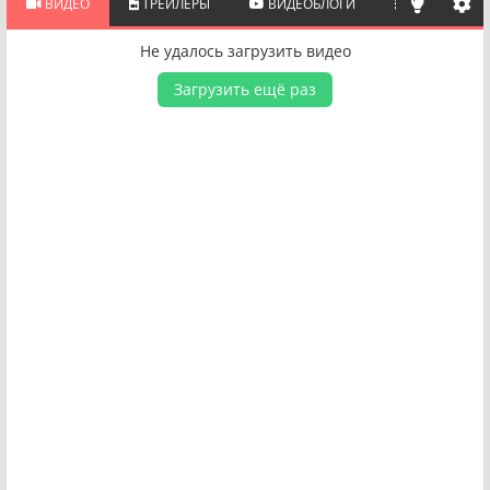
ВИДЕО
ТРЕЙЛЕРЫ
ВИДЕОБЛОГИ
ПОХОЖИЕ 
Не удалось загрузить видео
Загрузить ещё раз