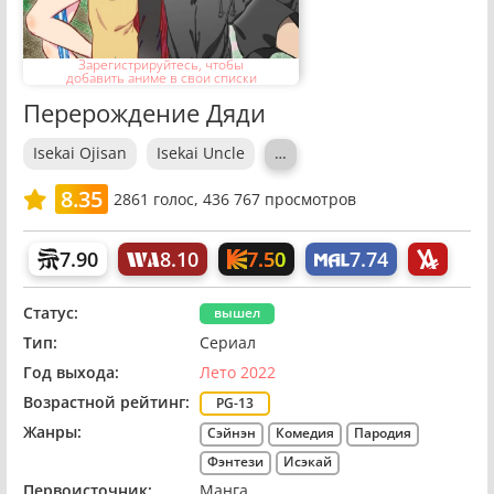
Зарегистрируйтесь, чтобы
добавить аниме в свои списки
Перерождение Дяди
Isekai Ojisan
Isekai Uncle
…
8.35
2861
голос,
436 767 просмотров
7.50
7.90
8.10
7.74
Статус:
вышел
Тип:
Сериал
Год выхода:
Лето 2022
Возрастной рейтинг:
PG-13
Жанры:
Сэйнэн
Комедия
Пародия
Фэнтези
Исэкай
Первоисточник:
Манга