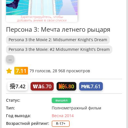
Зарегистрируйтесь, чтобы
добавить аниме в свои списки
Персона 3: Мечта летнего рыцаря
Persona 3 the Movie 2: Midsummer Knight's Dream
Persona 3 the Movie: #2 Midsummer Knight's Dream
…
7.11
79
голосов,
28 968 просмотров
6.80
7.42
6.70
7.61
Статус:
вышел
Тип:
Полнометражный фильм
Год выхода:
Весна 2014
Возрастной рейтинг:
R-17+