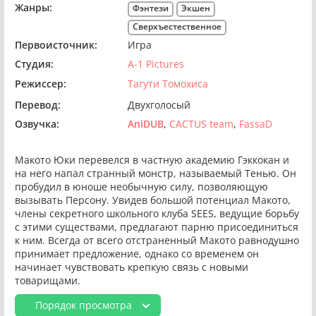
Жанры:
Фэнтези
Экшен
Сверхъестественное
Первоисточник:
Игра
Студия:
A-1 Pictures
Режиссер:
Тагути Томохиса
Перевод:
Двухголосый
Озвучка:
AniDUB
CACTUS team
FassaD
Макото Юки перевелся в частную академию Гэккокан и
на него напал странный монстр, называемый Тенью. Он
пробудил в юноше необычную силу, позволяющую
вызывать Персону. Увидев большой потенциал Макото,
члены секретного школьного клуба SEES, ведущие борьбу
с этими существами, предлагают парню присоединиться
к ним. Всегда от всего отстраненный Макото равнодушно
принимает предложение, однако со временем он
начинает чувствовать крепкую связь с новыми
товарищами.
Порядок просмотра