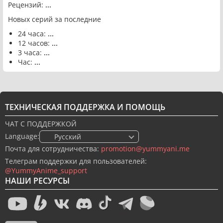
Рецензий:
...
Новых серий за последние
24 часа:
...
12 часов:
...
3 часа:
...
Час:
...
ТЕХНИЧЕСКАЯ ПОДДЕРЖКА И ПОМОЩЬ
ЧАТ С ПОДДЕРЖКОЙ
Language:
🇷🇺 Русский
Почта для сотрудничества:
promotion@yummyani.me
Телеграм поддержки для пользователей:
@YummyAnime_support
НАШИ РЕСУРСЫ