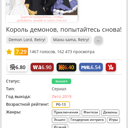
Зарегистрируйтесь, чтобы
добавить аниме в свои списки
Король демонов, попытайтесь снова!
Demon Lord, Retry!
Maou-sama, Retry!
…
7.29
1467
голосов,
162 473 просмотра
6.40
6.80
6.90
6.54
Статус:
вышел
Тип:
Сериал
Год выхода:
Лето 2019
Возрастной рейтинг:
PG-13
Жанры:
Приключения
Фэнтези
Демоны
Экшен
Гендерная интрига
Игры
Исэкай