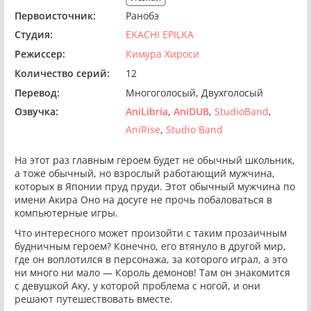
Первоисточник:
Ранобэ
Студия:
EKACHI EPILKA
Режиссер:
Кимура Хироси
Количество серий:
12
Перевод:
Многоголосый
Двухголосый
Озвучка:
AniLibria
AniDUB
StudioBand
AniRise
Studio Band
На этот раз главным героем будет не обычный школьник,
а тоже обычный, но взрослый работающий мужчина,
которых в Японии пруд пруди. Этот обычный мужчина по
имени Акира Оно на досуге не прочь побаловаться в
компьютерные игры.
Что интересного может произойти с таким прозаичным
будничным героем? Конечно, его втянуло в другой мир,
где он воплотился в персонажа, за которого играл, а это
ни много ни мало — Король демонов! Там он знакомится
с девушкой Аку, у которой проблема с ногой, и они
решают путешествовать вместе.