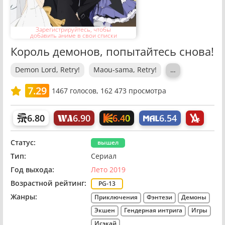
Зарегистрируйтесь, чтобы
добавить аниме в свои списки
Король демонов, попытайтесь снова!
Demon Lord, Retry!
Maou-sama, Retry!
…
7.29
1467
голосов,
162 473 просмотра
6.40
6.80
6.90
6.54
Статус:
вышел
Тип:
Сериал
Год выхода:
Лето 2019
Возрастной рейтинг:
PG-13
Жанры:
Приключения
Фэнтези
Демоны
Экшен
Гендерная интрига
Игры
Исэкай