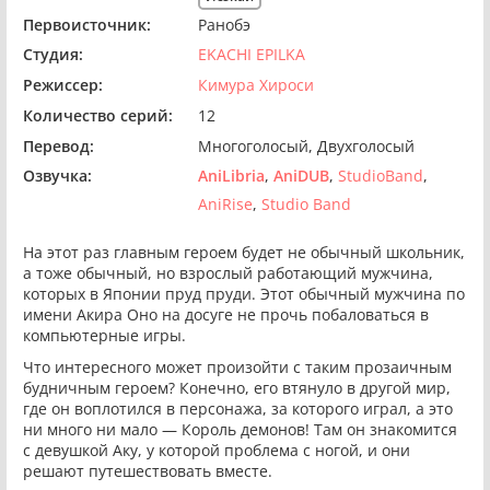
Первоисточник:
Ранобэ
Студия:
EKACHI EPILKA
Режиссер:
Кимура Хироси
Количество серий:
12
Перевод:
Многоголосый
Двухголосый
Озвучка:
AniLibria
AniDUB
StudioBand
AniRise
Studio Band
На этот раз главным героем будет не обычный школьник,
а тоже обычный, но взрослый работающий мужчина,
которых в Японии пруд пруди. Этот обычный мужчина по
имени Акира Оно на досуге не прочь побаловаться в
компьютерные игры.
Что интересного может произойти с таким прозаичным
будничным героем? Конечно, его втянуло в другой мир,
где он воплотился в персонажа, за которого играл, а это
ни много ни мало — Король демонов! Там он знакомится
с девушкой Аку, у которой проблема с ногой, и они
решают путешествовать вместе.