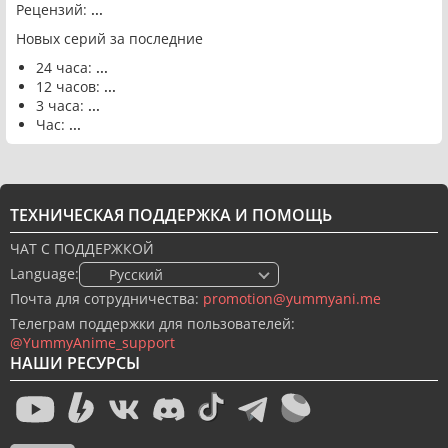
Рецензий:
...
Новых серий за последние
24 часа:
...
12 часов:
...
3 часа:
...
Час:
...
ТЕХНИЧЕСКАЯ ПОДДЕРЖКА И ПОМОЩЬ
ЧАТ С ПОДДЕРЖКОЙ
Language:
🇷🇺 Русский
Почта для сотрудничества:
promotion@yummyani.me
Телеграм поддержки для пользователей:
@YummyAnime_support
НАШИ РЕСУРСЫ