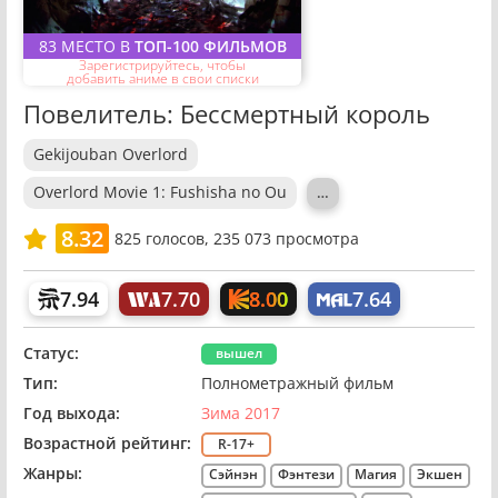
83 МЕСТО В
ТОП-100 ФИЛЬМОВ
Зарегистрируйтесь, чтобы
добавить аниме в свои списки
Повелитель: Бессмертный король
Gekijouban Overlord
Overlord Movie 1: Fushisha no Ou
…
8.32
825
голосов,
235 073 просмотра
8.00
7.94
7.70
7.64
Статус:
вышел
Тип:
Полнометражный фильм
Год выхода:
Зима 2017
Возрастной рейтинг:
R-17+
Жанры:
Сэйнэн
Фэнтези
Магия
Экшен