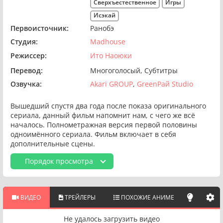
Сверхъестественное
Игры
Исэкай
Первоисточник:
Ранобэ
Студия:
Madhouse
Режиссер:
Ито Наоюки
Перевод:
Многоголосый
Субтитры
Озвучка:
Akari GROUP
GreenРай Studio
Вышедший спустя два года после показа оригинального
сериала, данный фильм напомнит нам, с чего же всё
началось. Полнометражная версия первой половины
одноимённого сериала. Фильм включает в себя
дополнительные сцены.
Порядок просмотра
ВИДЕО
ТРЕЙЛЕРЫ
ПОХОЖИЕ АНИМЕ
Не удалось загрузить видео