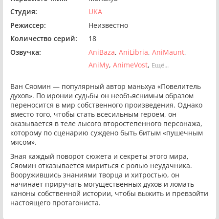
Студия:
UKA
Режиссер:
Неизвестно
Количество серий:
18
Озвучка:
AniBaza
AniLibria
AniMaunt
AniMy
AnimeVost
Ещё...
Ван Сяомин — популярный автор маньхуа «Повелитель
духов». По иронии судьбы он необъяснимым образом
переносится в мир собственного произведения. Однако
вместо того, чтобы стать всесильным героем, он
оказывается в теле лысого второстепенного персонажа,
которому по сценарию суждено быть битым «пушечным
мясом».
Зная каждый поворот сюжета и секреты этого мира,
Сяомин отказывается мириться с ролью неудачника.
Вооружившись знаниями творца и хитростью, он
начинает приручать могущественных духов и ломать
каноны собственной истории, чтобы выжить и превзойти
настоящего протагониста.