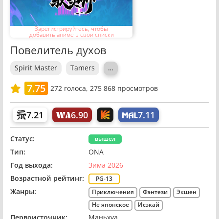
Зарегистрируйтесь, чтобы
добавить аниме в свои списки
Повелитель духов
Spirit Master
Tamers
…
7.75
272
голоса,
275 868 просмотров
7.21
6.90
7.11
Статус:
вышел
Тип:
ONA
Год выхода:
Зима 2026
Возрастной рейтинг:
PG-13
Жанры:
Приключения
Фэнтези
Экшен
Не японское
Исэкай
Первоисточник:
Маньхуа