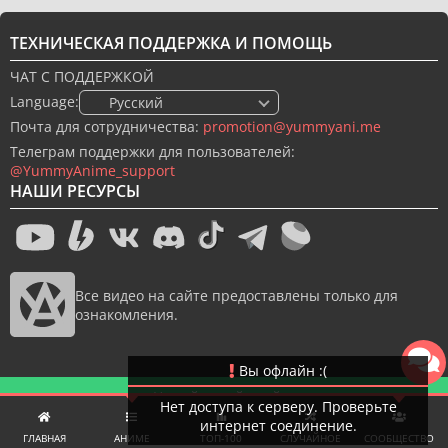
ТЕХНИЧЕСКАЯ ПОДДЕРЖКА И ПОМОЩЬ
ЧАТ С ПОДДЕРЖКОЙ
Language:
🇷🇺 Русский
Почта для сотрудничества:
promotion@yummyani.me
Телеграм поддержки для пользователей:
@YummyAnime_support
НАШИ РЕСУРСЫ
Все видео на сайте предоставлены только для
ознакомления.
Вы офлайн :(
Новый дизайн сайта
Нет доступа к серверу. Проверьте
интернет соединение.
© 2022-2026 YummyAnime.
Все права защищены.
ГЛАВНАЯ
АНИМЕ
ТОП-100
СЛУЧАЙНОЕ
СООБЩЕСТВО