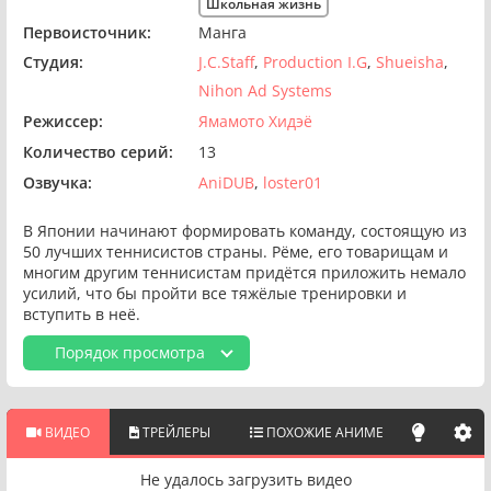
Школьная жизнь
Первоисточник:
Манга
Студия:
J.C.Staff
Production I.G
Shueisha
Nihon Ad Systems
Режиссер:
Ямамото Хидэё
Количество серий:
13
Озвучка:
AniDUB
loster01
В Японии начинают формировать команду, состоящую из
50 лучших теннисистов страны. Рёме, его товарищам и
многим другим теннисистам придётся приложить немало
усилий, что бы пройти все тяжёлые тренировки и
вступить в неё.
Порядок просмотра
ВИДЕО
ТРЕЙЛЕРЫ
ПОХОЖИЕ АНИМЕ
Не удалось загрузить видео