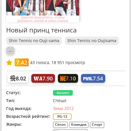
Зарегистрируйтесь, чтобы
добавить аниме в свои списки
Новый принц тенниса
Shin Tennis no Ouji-sama
Shin Tennis no Oujisama
…
7.42
43
голоса,
18 951 просмотр
7.10
8.02
7.90
7.54
Статус:
вышел
Тип:
Спешл
Год выхода:
Зима 2012
Возрастной рейтинг:
PG-13
Жанры:
Сёнэн
Комедия
Спорт