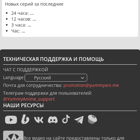
Новых серий за последние
24 часа:
...
12 часов:
...
3 часа:
...
Час:
...
ТЕХНИЧЕСКАЯ ПОДДЕРЖКА И ПОМОЩЬ
ЧАТ С ПОДДЕРЖКОЙ
Language:
🇷🇺 Русский
Почта для сотрудничества:
promotion@yummyani.me
Телеграм поддержки для пользователей:
@YummyAnime_support
НАШИ РЕСУРСЫ
Все видео на сайте предоставлены только для