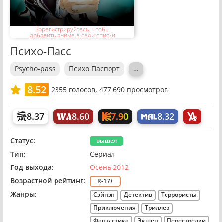
Зарегистрируйтесь, чтобы
добавить аниме в свои списки
Психо-Пасс
Psycho-pass
Психо Паспорт
…
8.52
2355
голосов,
477 690 просмотров
7.90
8.37
8.60
8.32
Статус:
вышел
Тип:
Сериал
Год выхода:
Осень 2012
Возрастной рейтинг:
R-17+
Жанры:
Сэйнэн
Детектив
Террористы
Приключения
Триллер
Фантастика
Экшен
Перестрелки