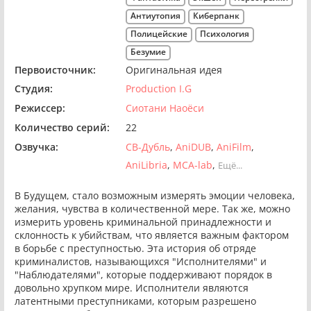
Антиутопия
Киберпанк
Полицейские
Психология
Безумие
Первоисточник:
Оригинальная идея
Студия:
Production I.G
Режиссер:
Сиотани Наоёси
Количество серий:
22
Озвучка:
СВ-Дубль
AniDUB
AniFilm
AniLibria
MCA-lab
Ещё...
В Будущем, стало возможным измерять эмоции человека,
желания, чувства в количественной мере. Так же, можно
измерить уровень криминальной принадлежности и
склонность к убийствам, что является важным фактором
в борьбе с преступностью. Эта история об отряде
криминалистов, называющихся "Исполнителями" и
"Наблюдателями", которые поддерживают порядок в
довольно хрупком мире. Исполнители являются
латентными преступниками, которым разрешено