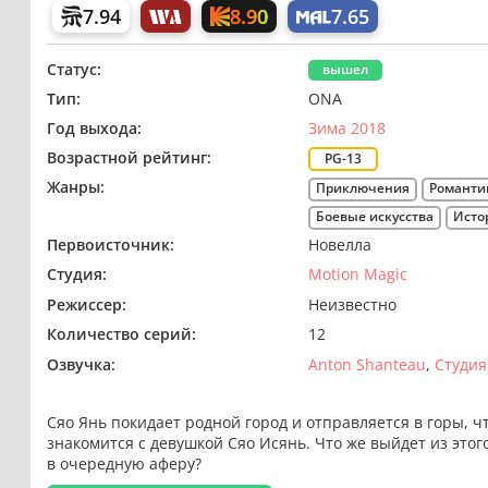
8.90
7.94
7.65
Статус:
вышел
Тип:
ONA
Год выхода:
Зима 2018
Возрастной рейтинг:
PG-13
Жанры:
Приключения
Романти
Боевые искусства
Исто
Первоисточник:
Новелла
Студия:
Motion Magic
Режиссер:
Неизвестно
Количество серий:
12
Озвучка:
Anton Shanteau
Студия
Сяо Янь покидает родной город и отправляется в горы, 
знакомится с девушкой Сяо Исянь. Что же выйдет из этог
в очередную аферу?