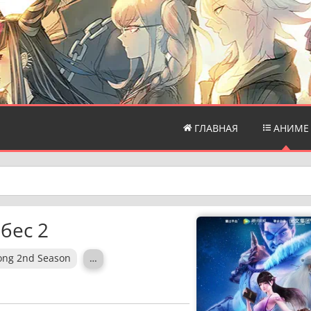
ГЛАВНАЯ
АНИМЕ
бес 2
ong 2nd Season
…