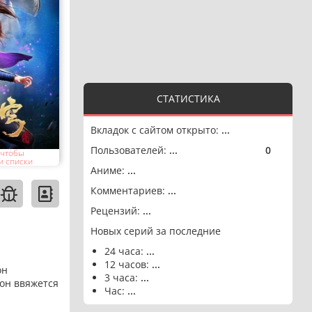
СТАТИСТИКА
Вкладок с сайтом открыто:
...
Пользователей:
...
0
🟢
 чтобы
и списки
Аниме:
...
Комментариев:
...
Рецензий:
...
Новых серий за последние
24 часа:
...
12 часов:
...
он
3 часа:
...
 он ввяжется
Час:
...