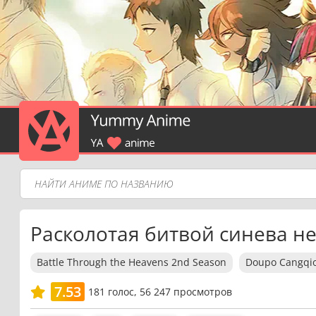
Расколотая битвой синева не
Battle Through the Heavens 2nd Season
Doupo Cangqi
7.53
181
голос,
56 247 просмотров