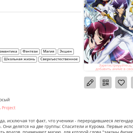
омантика
Фэнтези
Магия
Экшен
Школьная жизнь
Сверхъестественное
Зарегистрируйтесь,
добавить аниме в сво
лосый
 Project
да, исключая тот факт, что ученики - переродившиеся легенда
а. Они делятся на две группы: Спасители и Курома. Первые исп
ить врагов, применяют магию, для которой слова "законы физик