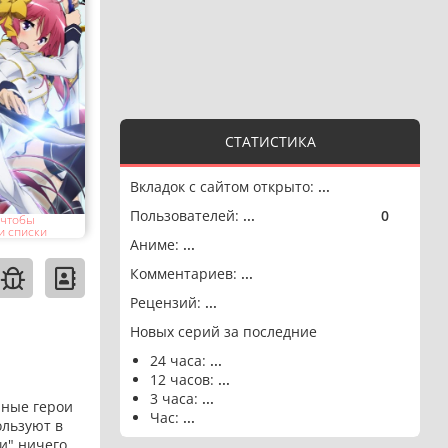
СТАТИСТИКА
Вкладок с сайтом открыто:
...
Пользователей:
...
0
🟢
 чтобы
и списки
Аниме:
...
Комментариев:
...
Рецензий:
...
Новых серий за последние
24 часа:
...
12 часов:
...
3 часа:
...
рные герои
Час:
...
ользуют в
и" ничего