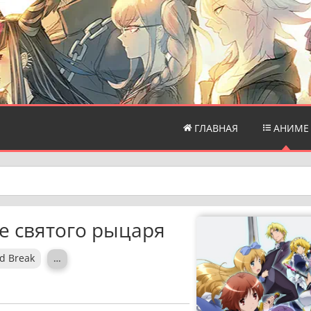
ГЛАВНАЯ
АНИМЕ
е святого рыцаря
ld Break
…