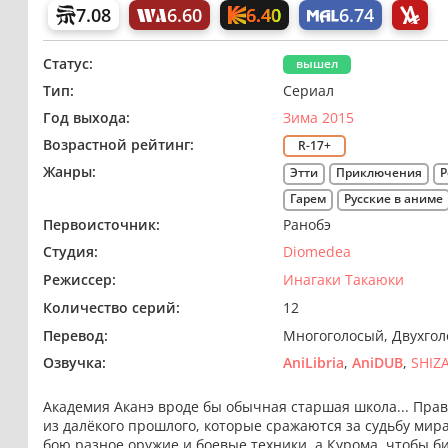
6.40
7.08
6.60
6.74
Статус:
вышел
Тип:
Сериал
Год выхода:
Зима 2015
Возрастной рейтинг:
R-17+
Жанры:
Этти
Приключения
Р
Гарем
Русские в аниме
Первоисточник:
Ранобэ
Студия:
Diomedea
Режиссер:
Инагаки Такаюки
Количество серий:
12
Перевод:
Многоголосый
Двухго
Озвучка:
AniLibria
AniDUB
SHIZA
Академия Аканэ вроде бы обычная старшая школа... Прав
из далёкого прошлого, которые сражаются за судьбу мир
бою разное оружие и боевые техники, а Курома, чтобы б