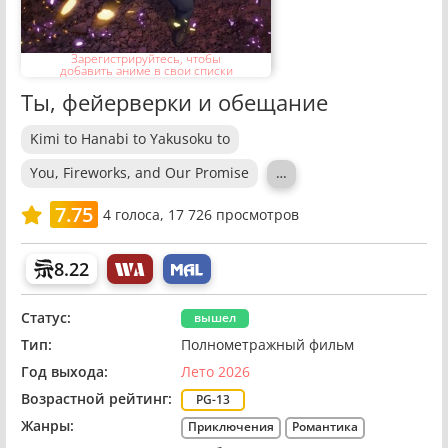
Зарегистрируйтесь, чтобы
добавить аниме в свои списки
Ты, фейерверки и обещание
Kimi to Hanabi to Yakusoku to
You, Fireworks, and Our Promise
…
7.75
4
голоса,
17 726 просмотров
8.22
Статус:
вышел
Тип:
Полнометражный фильм
Год выхода:
Лето 2026
Возрастной рейтинг:
PG-13
Жанры:
Приключения
Романтика