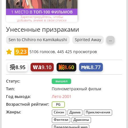
1 МЕСТО В
ТОП-100 ФИЛЬМОВ
Зарегистрируйтесь, чтобы
добавить аниме в свои списки
Унесенные призраками
Sen to Chihiro no Kamikakushi
Spirited Away
…
9.23
5106
голосов,
445 425 просмотров
8.60
8.95
9.10
8.77
Статус:
вышел
Тип:
Полнометражный фильм
Год выхода:
Лето 2001
Возрастной рейтинг:
PG
Жанры:
Сёнэн
Драма
Приключения
Фэнтези
Драконы
Параллельный мир