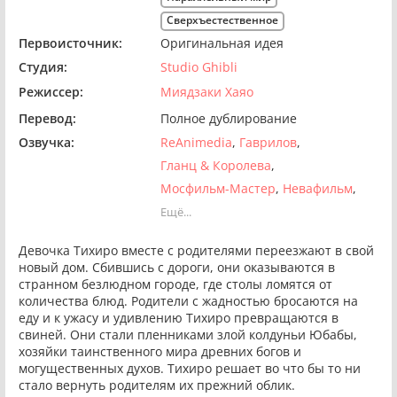
Сверхъестественное
Первоисточник:
Оригинальная идея
Студия:
Studio Ghibli
Режиссер:
Миядзаки Хаяо
Перевод:
Полное дублирование
Озвучка:
ReAnimedia
Гаврилов
Гланц & Королева
Мосфильм-Мастер
Невафильм
Ещё...
Девочка Тихиро вместе с родителями переезжают в свой
новый дом. Сбившись с дороги, они оказываются в
странном безлюдном городе, где столы ломятся от
количества блюд. Родители с жадностью бросаются на
еду и к ужасу и удивлению Тихиро превращаются в
свиней. Они стали пленниками злой колдуньи Юбабы,
хозяйки таинственного мира древних богов и
могущественных духов. Тихиро решает во что бы то ни
стало вернуть родителям их прежний облик.