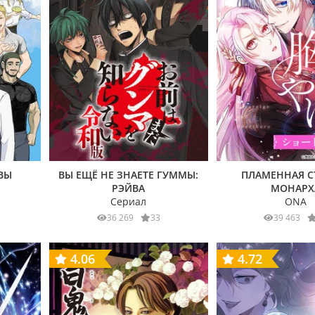
ВЫ
ВЫ ЕЩЁ НЕ ЗНАЕТЕ ГУММЫ:
ПЛАМЕННАЯ С
РЭЙВА
МОНАРХ
Сериал
ONA
36 269
33
39 463
4.06
4.72