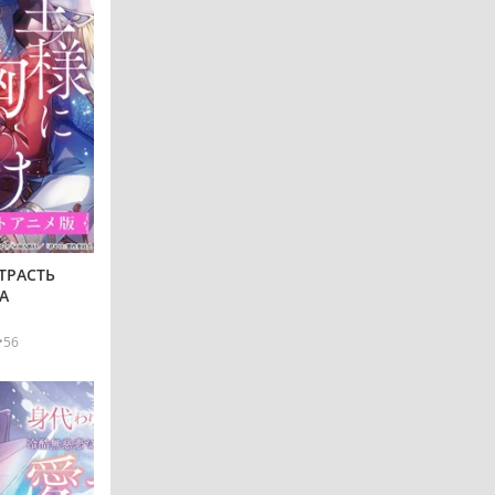
ТРАСТЬ
А
56