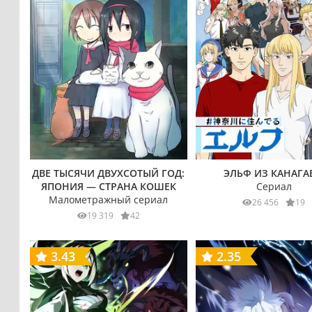
ДВЕ ТЫСЯЧИ ДВУХСОТЫЙ ГОД:
ЭЛЬФ ИЗ КАНАГА
ЯПОНИЯ — СТРАНА КОШЕК
Сериал
Малометражный сериал
26 456
19
19 319
42
3.43
2.35