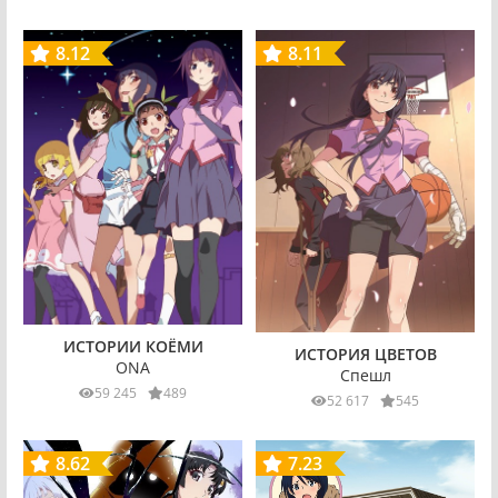
8.12
8.11
ИСТОРИИ КОЁМИ
ИСТОРИЯ ЦВЕТОВ
ONA
Спешл
59 245
489
52 617
545
8.62
7.23