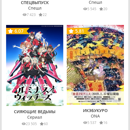
Спешл
СПЕЦВЫПУСК
Спешл
5 545
20
7 423
22
6.07
5.81
ИКЭБУКУРО
СИЯЮЩИЕ ВЕДЬМЫ
ONA
Сериал
5 537
16
23 505
60