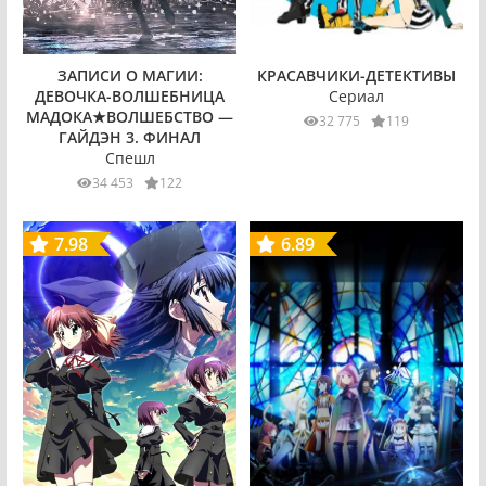
КРАСАВЧИКИ-ДЕТЕКТИВЫ
ЗАПИСИ О МАГИИ:
Сериал
ДЕВОЧКА-ВОЛШЕБНИЦА
МАДОКА★ВОЛШЕБСТВО —
32 775
119
ГАЙДЭН 3. ФИНАЛ
Спешл
34 453
122
7.98
6.89