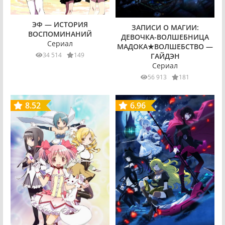
ЭФ — ИСТОРИЯ
ЗАПИСИ О МАГИИ:
ВОСПОМИНАНИЙ
ДЕВОЧКА-ВОЛШЕБНИЦА
Сериал
МАДОКА★ВОЛШЕБСТВО —
34 514
149
ГАЙДЭН
Сериал
56 913
181
8.52
6.96