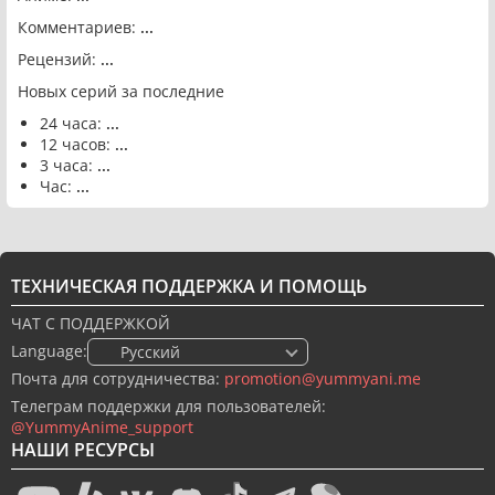
Комментариев:
...
Рецензий:
...
Новых серий за последние
24 часа:
...
12 часов:
...
3 часа:
...
Час:
...
ТЕХНИЧЕСКАЯ ПОДДЕРЖКА И ПОМОЩЬ
ЧАТ С ПОДДЕРЖКОЙ
Language:
🇷🇺 Русский
Почта для сотрудничества:
promotion@yummyani.me
Телеграм поддержки для пользователей:
@YummyAnime_support
НАШИ РЕСУРСЫ