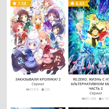
7.58
8.43
ЗАКАЗЫВАЛИ КРОЛИКА? 2
RE:ZERO. ЖИЗНЬ С Н
Сериал
АЛЬТЕРНАТИВНОМ МИ
ЧАСТЬ 2
23 915
125
Сериал
851 009
4 13