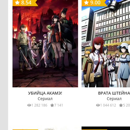
8.54
9.00
УБИЙЦА АКАМЭ!
ВРАТА ШТЕЙН
Сериал
Сериал
1 282 186
7 141
1 044 612
5 2