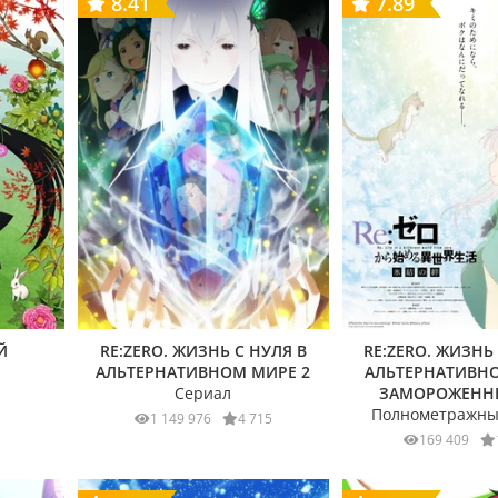
8.41
7.89
Й
RE:ZERO. ЖИЗНЬ С НУЛЯ В
RE:ZERO. ЖИЗНЬ
АЛЬТЕРНАТИВНОМ МИРЕ 2
АЛЬТЕРНАТИВНО
Сериал
ЗАМОРОЖЕНН
Полнометражны
1 149 976
4 715
169 409