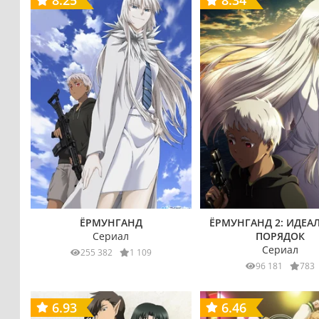
8.25
8.34
ЁРМУНГАНД
ЁРМУНГАНД 2: ИДЕА
Сериал
ПОРЯДОК
Сериал
255 382
1 109
96 181
783
6.93
6.46