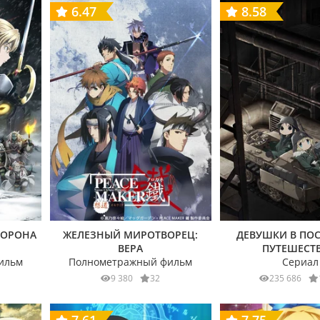
6.47
8.58
КОРОНА
ЖЕЛЕЗНЫЙ МИРОТВОРЕЦ:
ДЕВУШКИ В ПО
ВЕРА
ПУТЕШЕСТ
ильм
Полнометражный фильм
Сериал
9 380
32
235 686