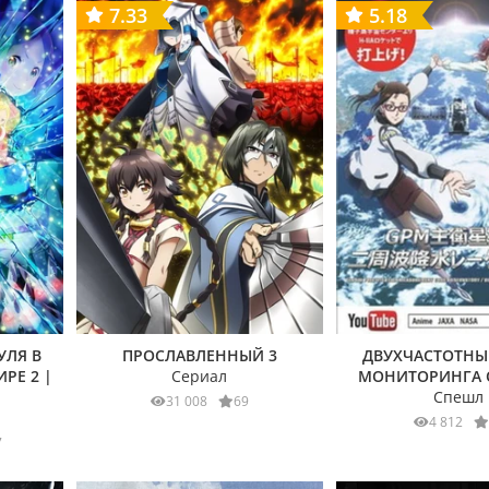
7.33
5.18
УЛЯ В
ПРОСЛАВЛЕННЫЙ 3
ДВУХЧАСТОТНЫ
РЕ 2 |
Сериал
МОНИТОРИНГА 
Спешл
31 008
69
4 812
7