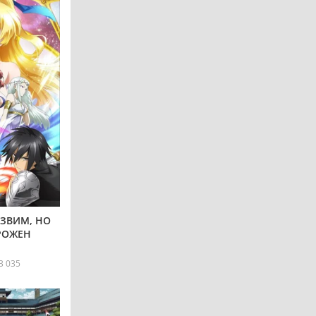
ЯЗВИМ, НО
РОЖЕН
3 035