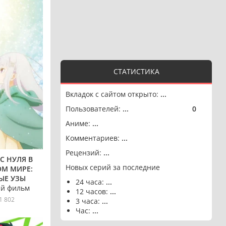
СТАТИСТИКА
Вкладок с сайтом открыто:
...
Пользователей:
...
0
🟢
Аниме:
...
Комментариев:
...
Рецензий:
...
 С НУЛЯ В
Новых серий за последние
М МИРЕ:
ЫЕ УЗЫ
24 часа:
...
й фильм
12 часов:
...
1 802
3 часа:
...
Час:
...