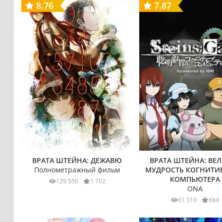
8.76
7.87
ВРАТА ШТЕЙНА: ДЕЖАВЮ
ВРАТА ШТЕЙНА: ВЕ
Полнометражный фильм
МУДРОСТЬ КОГНИТИ
КОМПЬЮТЕРА
129 550
1 702
ONA
61 310
684