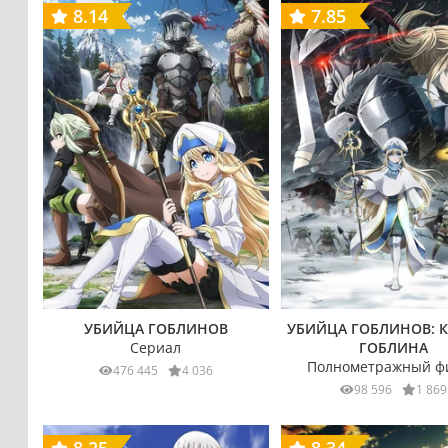
8.14
7.85
УБИЙЦА ГОБЛИНОВ
УБИЙЦА ГОБЛИНОВ: 
Сериал
ГОБЛИНА
Полнометражный ф
476 445
4 036
98 596
1 869