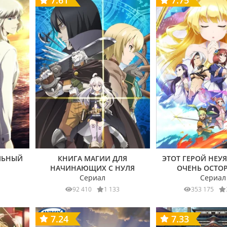
7.61
7.75
ЛЬНЫЙ
КНИГА МАГИИ ДЛЯ
ЭТОТ ГЕРОЙ НЕУ
НАЧИНАЮЩИХ С НУЛЯ
ОЧЕНЬ ОСТО
Сериал
Сериал
92 410
1 133
353 175
7.24
7.33