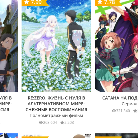
7.99
7.78
УЛЯ В
RE:ZERO. ЖИЗНЬ С НУЛЯ В
САТАНА НА ПОД
МИРЕ:
АЛЬТЕРНАТИВНОМ МИРЕ:
Сериал
РСИЯ
СНЕЖНЫЕ ВОСПОМИНАНИЯ
321 340
Полнометражный фильм
8
263 604
2 203