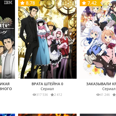
8.78
7.42
ЛИКАЯ
ВРАТА ШТЕЙНА 0
ЗАКАЗЫВАЛИ К
ВНОГО
Сериал
Сериал
317 536
2 412
41 246