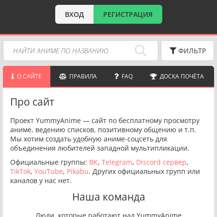
ВХОД
РЕГИСТРАЦИЯ
ФИЛЬТР
О САЙТЕ
ПРАВИЛА
FAQ
ДОСКА ПОЧЁТА
Про сайт
Проект YummyAnime — сайт по бесплатному просмотру
аниме, ведению списков, позитивному общению и т.п.
Мы хотим создать удобную аниме-соцсеть для
объединения любителей западной мультипликации.
Официальные группы:
ВК
,
Telegram
,
Discord сервер
,
TikTok
,
YouTube
,
Pikabu
. Других официальных групп или
каналов у нас нет.
Наша команда
Люди, которые работают над YummyAnime