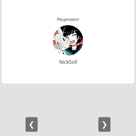
Рецензент
NickSoll