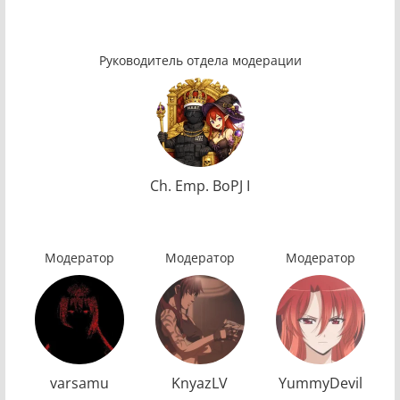
Руководитель отдела модерации
Ch. Emp. BoPJ I
Модератор
Модератор
Модератор
varsamu
KnyazLV
YummyDevil