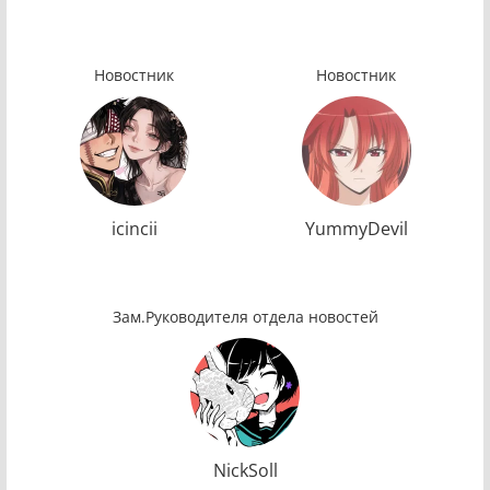
Новостник
Новостник
icincii
YummyDevil
Зам.Руководителя отдела новостей
NickSoll