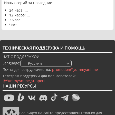
Новых серий за последние
24 часа:
...
12 часов:
...
3 часа:
...
Час:
...
ТЕХНИЧЕСКАЯ ПОДДЕРЖКА И ПОМОЩЬ
ЧАТ С ПОДДЕРЖКОЙ
Language:
🇷🇺 Русский
Почта для сотрудничества:
promotion@yummyani.me
Телеграм поддержки для пользователей:
@YummyAnime_support
НАШИ РЕСУРСЫ
Все видео на сайте предоставлены только для