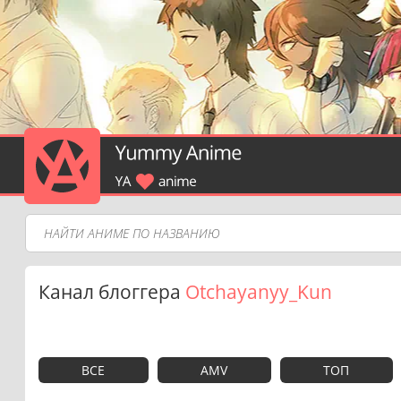
Канал блоггера
Otchayanyy_Kun
ВСЕ
AMV
ТОП