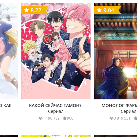
8.22
9.04
О КАК
КАКОЙ СЕЙЧАС ТАМОН?!
МОНОЛОГ ФАР
Сериал
Сериал
1 196 182
960
3 819 551
7