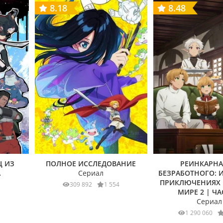
8.18
8.48
Ц ИЗ
ПОЛНОЕ ИССЛЕДОВАНИЕ
РЕИНКАРН
А
Сериал
БЕЗРАБОТНОГО: 
ПРИКЛЮЧЕНИЯХ 
309 892
1 554
МИРЕ 2 | ЧА
Сериал
1 290 060