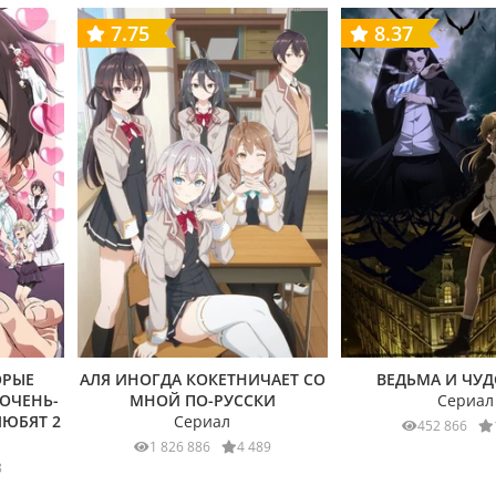
7.75
8.37
ОРЫЕ
АЛЯ ИНОГДА КОКЕТНИЧАЕТ СО
ВЕДЬМА И ЧУ
ОЧЕНЬ-
МНОЙ ПО-РУССКИ
Сериал
ЛЮБЯТ 2
Сериал
452 866
1 826 886
4 489
8