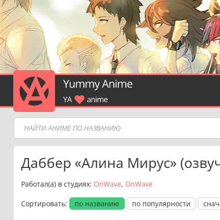
Даббер «Алина Мирус» (озвуч
Работал(a) в студиях:
OnWave
,
OnWave
Сортировать:
по названию
по популярности
снач