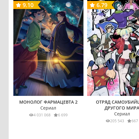
9.10
6.79
МОНОЛОГ ФАРМАЦЕВТА 2
ОТРЯД САМОУБИЙ
Сериал
ДРУГОГО МИР
Сериал
4 031 068
6 699
205 543
667