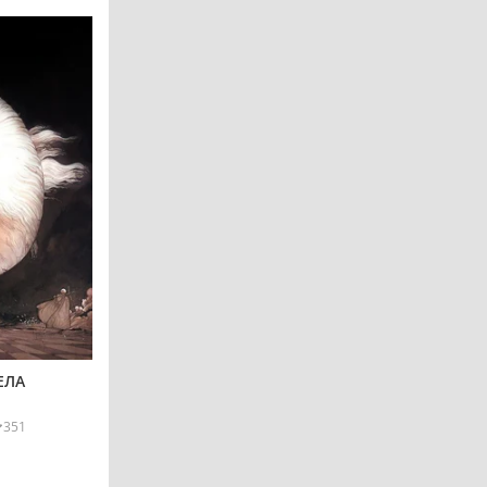
ЕЛА
351