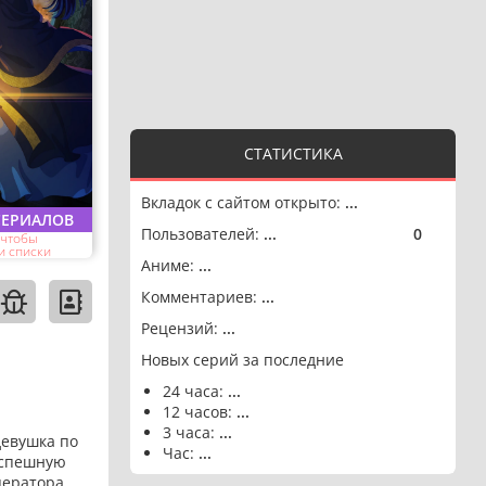
СТАТИСТИКА
Вкладок с сайтом открыто:
...
СЕРИАЛОВ
Пользователей:
...
0
🟢
 чтобы
и списки
Аниме:
...
Комментариев:
...
Рецензий:
...
Новых серий за последние
24 часа:
...
12 часов:
...
3 часа:
...
девушка по
Час:
...
успешную
ператора