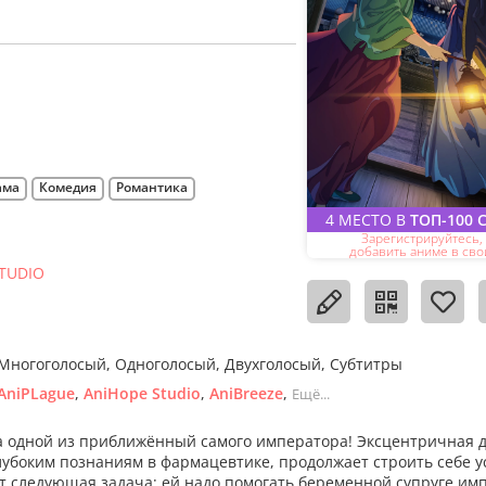
ама
Комедия
Романтика
4 МЕСТО В
ТОП-100 
Зарегистрируйтесь,
добавить аниме в сво
STUDIO
Многоголосый
Одноголосый
Двухголосый
Субтитры
AniPLague
AniHope Studio
AniBreeze
Ещё...
ла одной из приближённый самого императора! Эксцентричная 
глубоким познаниям в фармацевтике, продолжает строить себе 
ит следующая задача: ей надо помогать беременной супруге им