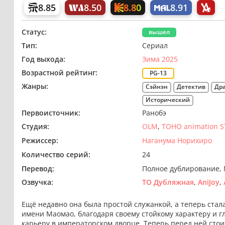
8.80
8.85
8.50
8.91
Статус:
вышел
Тип:
Сериал
Год выхода:
Зима 2025
Возрастной рейтинг:
PG-13
Жанры:
Сэйнэн
Детектив
Др
Исторический
Первоисточник:
Ранобэ
Студия:
OLM
TOHO animation 
Режиссер:
Наганума Норихиро
Количество серий:
24
Перевод:
Полное дублирование
Озвучка:
ТО Дубляжная
AniJoy
Ещё недавно она была простой служанкой, а теперь ста
имени Маомао, благодаря своему стойкому характеру и 
карьеру в императорском дворце. Теперь перед ней сто