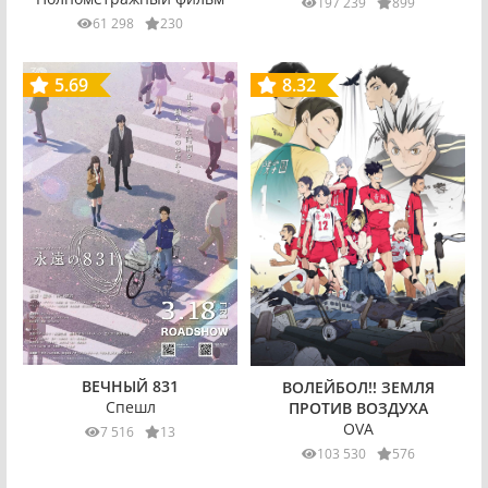
197 239
899
61 298
230
5.69
8.32
ВЕЧНЫЙ 831
ВОЛЕЙБОЛ!! ЗЕМЛЯ
Спешл
ПРОТИВ ВОЗДУХА
OVA
7 516
13
103 530
576