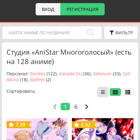
ВХОД
РЕГИСТРАЦИЯ
ФИЛЬТР
Студия «AniStar Многоголосый» (есть
на 128 аниме)
Персонал:
Zendos
(122),
Kanade EU
(36),
Xelenum
(33),
Sati
Akura
(18),
datfeel
(2)
Сортировать:
1
6
7.39
8.52