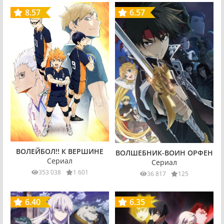
8.57
6.57
ВОЛЕЙБОЛ!! К ВЕРШИНЕ
ВОЛШЕБНИК-ВОИН ОРФЕН
Сериал
Сериал
353 038
1 601
36 817
125
6.40
6.35