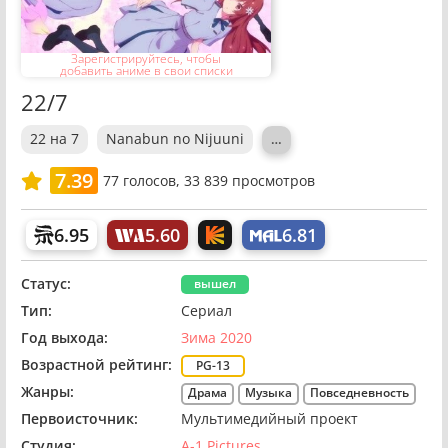
Зарегистрируйтесь, чтобы
добавить аниме в свои списки
22/7
22 на 7
Nanabun no Nijuuni
…
7.39
77
голосов,
33 839 просмотров
6.95
5.60
6.81
Статус:
вышел
Тип:
Сериал
Год выхода:
Зима 2020
Возрастной рейтинг:
PG-13
Жанры:
Драма
Музыка
Повседневность
Первоисточник:
Мультимедийный проект
Студия:
A-1 Pictures