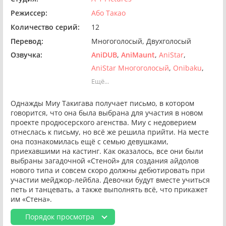
Режиссер:
Або Такао
Количество серий:
12
Перевод:
Многоголосый
Двухголосый
Озвучка:
AniDUB
AniMaunt
AniStar
AniStar Многоголосый
Onibaku
Ещё...
Однажды Миу Такигава получает письмо, в котором
говорится, что она была выбрана для участия в новом
проекте продюсерского агенства. Миу с недоверием
отнеслась к письму, но всё же решила прийти. На месте
она познакомилась ещё с семью девушками,
приехавшими на кастинг. Как оказалось, все они были
выбраны загадочной «Стеной» для создания айдолов
нового типа и совсем скоро должны дебютировать при
участии мейджор-лейбла. Девочки будут вместе учиться
петь и танцевать, а также выполнять всё, что прикажет
им «Стена».
Порядок просмотра