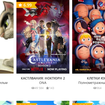
6.99
КАСТЛВАНИЯ: НОКТЮРН 2
КЛЕТКИ 
ильм
ONA
Полнометражны
49 584
143
964