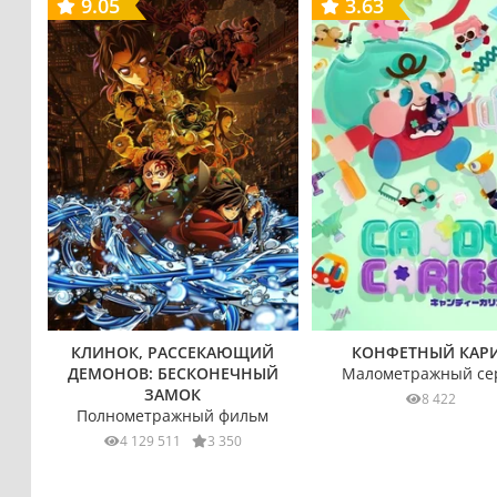
9.05
3.63
КЛИНОК, РАССЕКАЮЩИЙ
КОНФЕТНЫЙ КАР
ДЕМОНОВ: БЕСКОНЕЧНЫЙ
Малометражный се
ЗАМОК
8 422
Полнометражный фильм
4 129 511
3 350