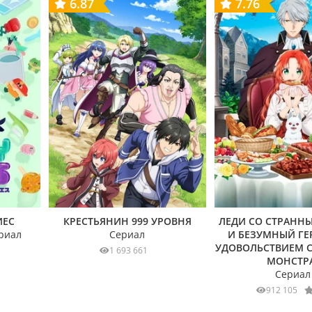
6.87
7.76
ИЕС
КРЕСТЬЯНИН 999 УРОВНЯ
ЛЕДИ СО СТРАНН
риал
Сериал
И БЕЗУМНЫЙ ГЕР
УДОВОЛЬСТВИЕМ С
1 693 661
МОНСТРА
Сериал
912 105