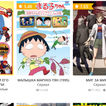
3.48
7.65
 ЕГО
МАЛЫШКА МАРУКО-ТЯН (1995)
МИГ ЗА М
ПИ
Сериал
Сериал
ильм
14 646
71 852