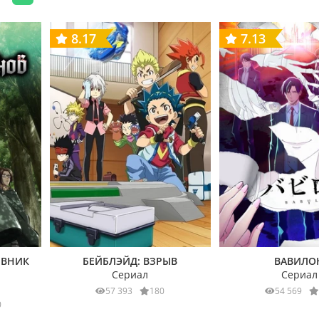
8.17
7.13
ЕВНИК
БЕЙБЛЭЙД: ВЗРЫВ
ВАВИЛО
Сериал
Сериал
57 393
180
54 569
0