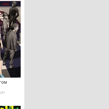
ИГОМ
281