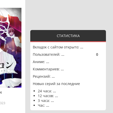
СТАТИСТИКА
Вкладок с сайтом открыто:
...
Пользователей:
...
0
🟢
Аниме:
...
Комментариев:
...
Рецензий:
...
Новых серий за последние
24 часа:
...
Н
12 часов:
...
3 часа:
...
323
Час:
...