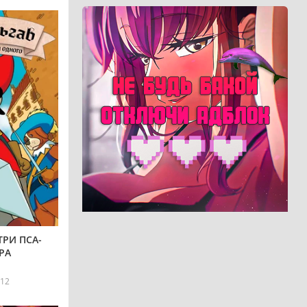
ТРИ ПСА-
РА
12