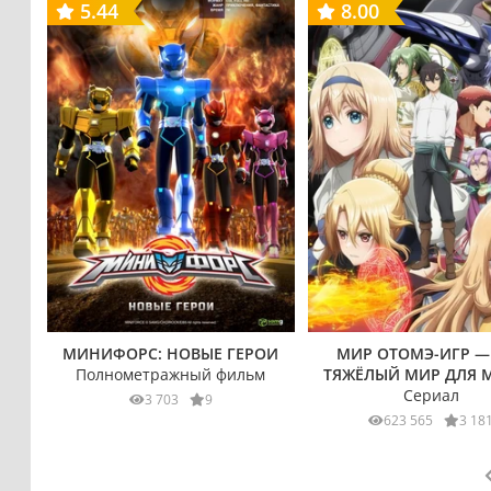
5.44
8.00
МИНИФОРС: НОВЫЕ ГЕРОИ
МИР ОТОМЭ-ИГР —
Полнометражный фильм
ТЯЖЁЛЫЙ МИР ДЛЯ 
Сериал
3 703
9
623 565
3 18