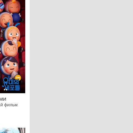
ЮМИ
й фильм