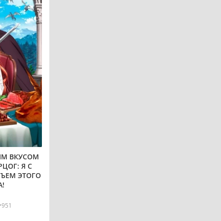
ЫМ ВКУСОМ
ЦОГ: Я С
ЪЕМ ЭТОГО
!
951