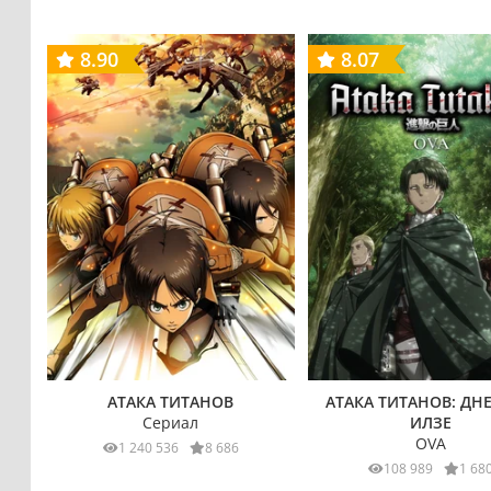
8.90
8.07
АТАКА ТИТАНОВ
АТАКА ТИТАНОВ: ДН
Сериал
ИЛЗЕ
OVA
1 240 536
8 686
108 989
1 68