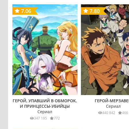
7.06
7.80
ГЕРОЙ, УПАВШИЙ В ОБМОРОК,
ГЕРОЙ-МЕРЗАВ
И ПРИНЦЕССЫ-УБИЙЦЫ
Сериал
Сериал
440 842
466
347 195
772