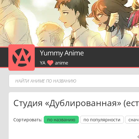
Студия «Дублированная» (ест
Сортировать:
по названию
по популярности
снач