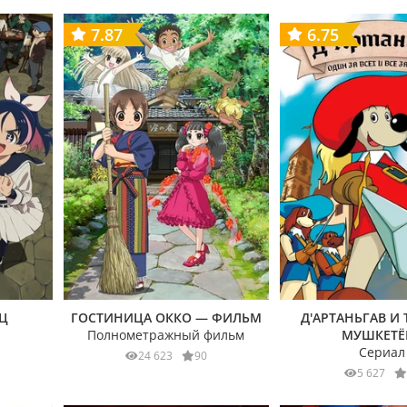
7.87
6.75
ЕЦ
ГОСТИНИЦА ОККО — ФИЛЬМ
Д'АРТАНЬГАВ И 
Полнометражный фильм
МУШКЕТЁ
Сериал
24 623
90
5 627