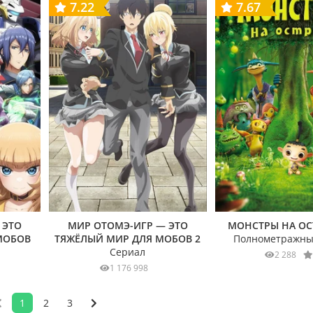
7.22
7.67
 ЭТО
МИР ОТОМЭ-ИГР — ЭТО
МОНСТРЫ НА ОС
МОБОВ
ТЯЖЁЛЫЙ МИР ДЛЯ МОБОВ 2
Полнометражны
Сериал
2 288
1
1 176 998
1
2
3