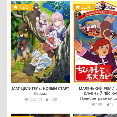
7.82
5.54
МАГ-ЦЕЛИТЕЛЬ: НОВЫЙ СТАРТ
МАЛЕНЬКИЙ РЕМИ И
Сериал
СЛАВНЫЙ ПЁС КА
Полнометражный ф
1 525 173
4 509
4 804
13