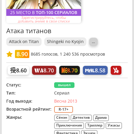
25 МЕСТО В
ТОП-100 СЕРИАЛОВ
Зарегистрируйтесь, чтобы
добавить аниме в свои списки
Атака титанов
Attack on Titan
Shingeki no Kyojin
…
8.90
8685
голосов,
1 240 536 просмотров
8.70
8.60
8.70
8.58
Статус:
вышел
Тип:
Сериал
Год выхода:
Весна 2013
Возрастной рейтинг:
R-17+
Жанры:
Сёнэн
Детектив
Драма
Приключения
Триллер
Ужасы
Фантастика
Экшен