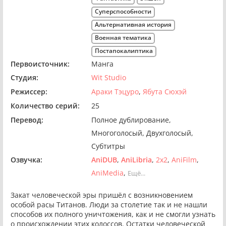
Суперспособности
Альтернативная история
Военная тематика
Постапокалиптика
Первоисточник:
Манга
Студия:
Wit Studio
Режиссер:
Араки Тэцуро
Ябута Сюхэй
Количество серий:
25
Перевод:
Полное дублирование
Многоголосый
Двухголосый
Субтитры
Озвучка:
AniDUB
AniLibria
2x2
AniFilm
AniMedia
Ещё...
Закат человеческой эры пришёл с возникновением
особой расы Титанов. Люди за столетие так и не нашли
способов их полного уничтожения, как и не смогли узнать
о происхождении этих колоссов. Остатки человеческой