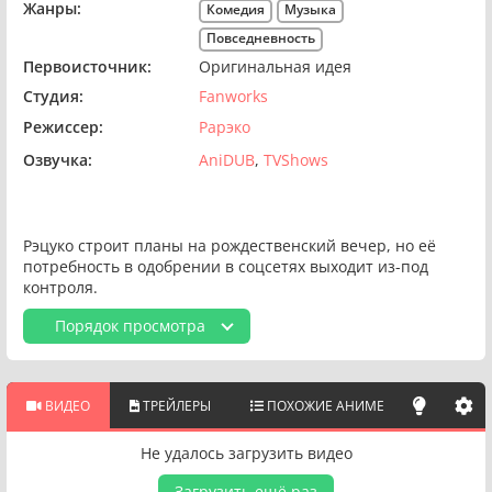
Жанры:
Комедия
Музыка
Повседневность
Первоисточник:
Оригинальная идея
Студия:
Fanworks
Режиссер:
Рарэко
Озвучка:
AniDUB
TVShows
Рэцуко строит планы на рождественский вечер, но её
потребность в одобрении в соцсетях выходит из-под
контроля.
Порядок просмотра
ВИДЕО
ТРЕЙЛЕРЫ
ПОХОЖИЕ АНИМЕ
Не удалось загрузить видео
Загрузить ещё раз