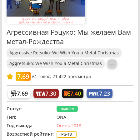
Зарегистрируйтесь, чтобы
добавить аниме в свои списки
Агрессивная Рэцуко: Мы желаем Вам
метал-Рождества
Aggressive Retsuko: We Wish You a Metal Christmas
Aggretsuko: We Wish You a Metal Christmas
…
7.69
61
голос,
21 422 просмотра
7.40
7.69
7.30
7.23
Статус:
вышел
Тип:
ONA
Год выхода:
Осень 2018
Возрастной рейтинг:
PG-13