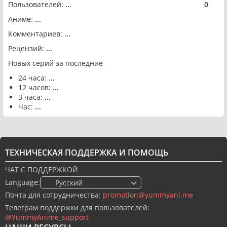
Пользователей:
...
0
🟢
Аниме:
...
Комментариев:
...
Рецензий:
...
Новых серий за последние
24 часа:
...
12 часов:
...
3 часа:
...
Час:
...
ТЕХНИЧЕСКАЯ ПОДДЕРЖКА И ПОМОЩЬ
ЧАТ С ПОДДЕРЖКОЙ
Language:
🇷🇺 Русский
Почта для сотрудничества:
promotion@yummyani.me
Телеграм поддержки для пользователей:
@YummyAnime_support