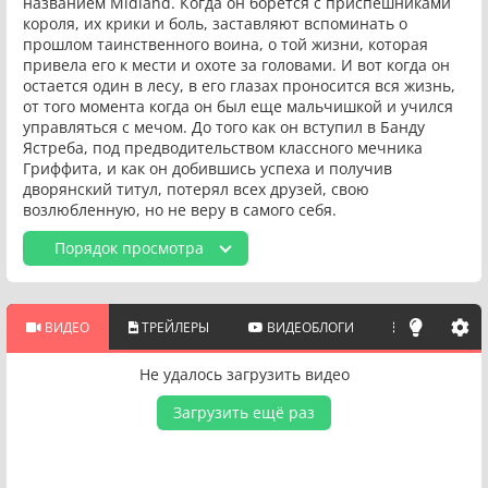
названием Midland. Когда он борется с приспешниками
короля, их крики и боль, заставляют вспоминать о
прошлом таинственного воина, о той жизни, которая
привела его к мести и охоте за головами. И вот когда он
остается один в лесу, в его глазах проносится вся жизнь,
от того момента когда он был еще мальчишкой и учился
управляться с мечом. До того как он вступил в Банду
Ястреба, под предводительством классного мечника
Гриффита, и как он добившись успеха и получив
дворянский титул, потерял всех друзей, свою
возлюбленную, но не веру в самого себя.
Порядок просмотра
ВИДЕО
ТРЕЙЛЕРЫ
ВИДЕОБЛОГИ
ПОХОЖИЕ 
Не удалось загрузить видео
Загрузить ещё раз