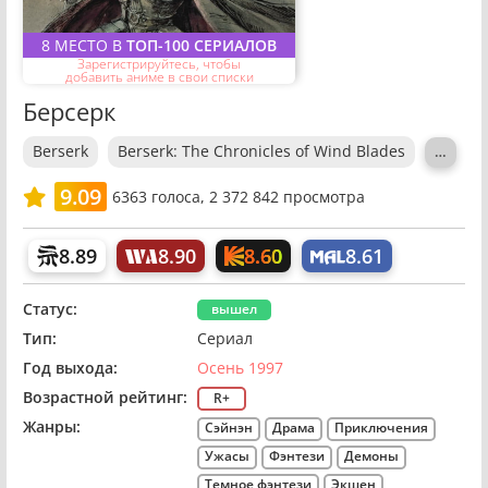
8 МЕСТО В
ТОП-100 СЕРИАЛОВ
Зарегистрируйтесь, чтобы
добавить аниме в свои списки
Берсерк
Berserk
Berserk: The Chronicles of Wind Blades
…
9.09
6363
голоса,
2 372 842 просмотра
8.60
8.89
8.90
8.61
Статус:
вышел
Тип:
Сериал
Год выхода:
Осень 1997
Возрастной рейтинг:
R+
Жанры:
Сэйнэн
Драма
Приключения
Ужасы
Фэнтези
Демоны
Темное фэнтези
Экшен