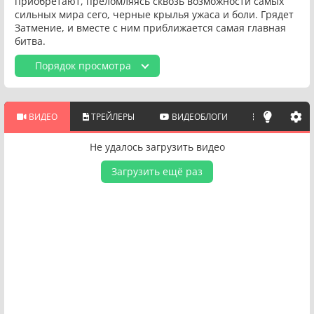
приобретают, преломляясь сквозь возможности самых
сильных мира сего, черные крылья ужаса и боли. Грядет
Затмение, и вместе с ним приближается самая главная
битва.
Порядок просмотра
ВИДЕО
ТРЕЙЛЕРЫ
ВИДЕОБЛОГИ
ПОХОЖИЕ 
Не удалось загрузить видео
Загрузить ещё раз