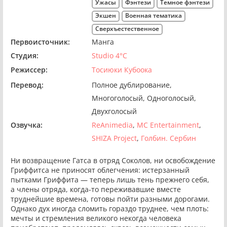
Ужасы
Фэнтези
Темное фэнтези
Экшен
Военная тематика
Сверхъестественное
Первоисточник:
Манга
Студия:
Studio 4°C
Режиссер:
Тосиюки Кубоока
Перевод:
Полное дублирование
Многоголосый
Одноголосый
Двухголосый
Озвучка:
ReAnimedia
MC Entertainment
SHIZA Project
Голбин. Сербин
Ни возвращение Гатса в отряд Соколов, ни освобождение
Гриффитса не приносят облегчения: истерзанный
пытками Гриффита — теперь лишь тень прежнего себя,
а члены отряда, когда-то переживавшие вместе
труднейшие времена, готовы пойти разными дорогами.
Однако дух иногда сломить гораздо труднее, чем плоть:
мечты и стремления великого некогда человека