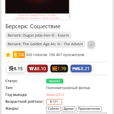
Зарегистрируйтесь, чтобы
добавить аниме в свои списки
Берсерк: Сошествие
Berserk: Ougon Jidai-hen III - Kourin
Berserk: The Golden Age Arc III - The Advent
…
8.14
826
голосов,
106 467 просмотров
7.70
8.15
8.10
8.21
Статус:
вышел
Тип:
Полнометражный фильм
Год выхода:
Зима 2013
Возрастной рейтинг:
R-17+
Жанры:
Сэйнэн
Драма
Приключения