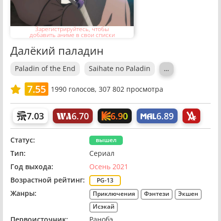
Зарегистрируйтесь, чтобы
добавить аниме в свои списки
Далёкий паладин
Paladin of the End
Saihate no Paladin
…
7.55
1990
голосов,
307 802 просмотра
6.90
7.03
6.70
6.89
Статус:
вышел
Тип:
Сериал
Год выхода:
Осень 2021
Возрастной рейтинг:
PG-13
Жанры:
Приключения
Фэнтези
Экшен
Исэкай
Первоисточник:
Ранобэ