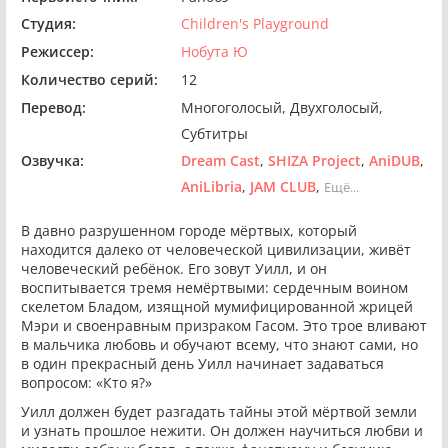
Студия:
Children's Playground
Режиссер:
Нобута Ю
Количество серий:
12
Перевод:
Многоголосый
Двухголосый
Субтитры
Озвучка:
Dream Cast
SHIZA Project
AniDUB
AniLibria
JAM CLUB
Ещё...
В давно разрушенном городе мёртвых, который
находится далеко от человеческой цивилизации, живёт
человеческий ребёнок. Его зовут Уилл, и он
воспитывается тремя немёртвыми: сердечным воином
скелетом Бладом, изящной мумифицированной жрицей
Мэри и своенравным призраком Гасом. Это трое вливают
в мальчика любовь и обучают всему, что знают сами, но
в один прекрасный день Уилл начинает задаваться
вопросом: «Кто я?»
Уилл должен будет разгадать тайны этой мёртвой земли
и узнать прошлое нежити. Он должен научиться любви и