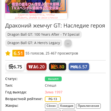
Зарегистрируйтесь, чтобы
добавить аниме в свои списки
Драконий жемчуг GT: Наследие героя
Dragon Ball GT: 100 Years After - TV Special
Dragon Ball GT: A Hero's Legacy
…
6.51
55
голосов,
25 467 просмотров
5.80
6.75
6.20
6.57
Статус:
вышел
Тип:
Спешл
Год выхода:
Зима 1997
Возрастной рейтинг:
PG-13
Жанры:
Сёнэн
Комедия
Приключения