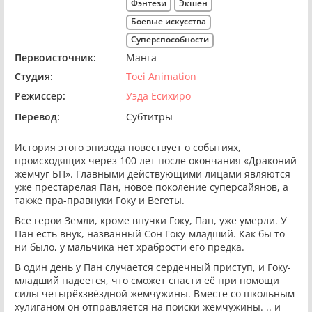
Фэнтези
Экшен
Боевые искусства
Суперспособности
Первоисточник:
Манга
Студия:
Toei Animation
Режиссер:
Уэда Ёсихиро
Перевод:
Субтитры
История этого эпизода повествует о событиях,
происходящих через 100 лет после окончания «Драконий
жемчуг БП». Главными действующими лицами являются
уже престарелая Пан, новое поколение суперсайянов, а
также пра-правнуки Гоку и Вегеты.
Все герои Земли, кроме внучки Гоку, Пан, уже умерли. У
Пан есть внук, названный Сон Гоку-младший. Как бы то
ни было, у мальчика нет храбрости его предка.
В один день у Пан случается сердечный приступ, и Гоку-
младший надеется, что сможет спасти её при помощи
силы четырёхзвёздной жемчужины. Вместе со школьным
хулиганом он отправляется на поиски жемчужины. .. и