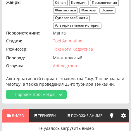
Жанры:
Сёнэн
Комедия
Приключения
Фантастика
Фэнтези
Экшен
Суперспособности
Альтернативная история
Первоисточник:
Манга
Студия:
Toei Animation
Режиссер:
Такэноти Кадзухиса
Перевод:
Многоголосый
Озвучка:
Animegroup
Альтернативный вариант знакомства Гоку, Тэншинхана и
Чаотцу, а также проведения 23-го турнира Тэнкаичи.
Порядок просмотра
ВИДЕО
ТРЕЙЛЕРЫ
ПОХОЖИЕ АНИМЕ
Не удалось загрузить видео