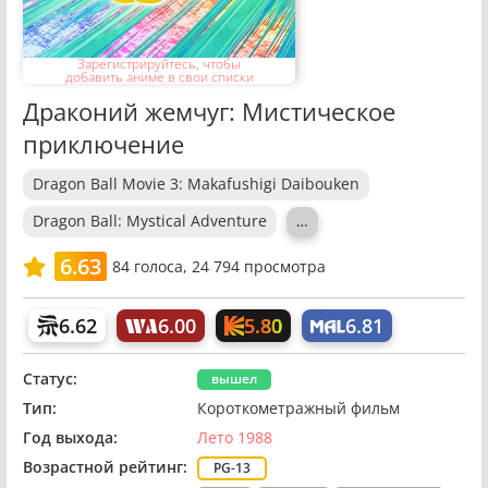
Зарегистрируйтесь, чтобы
добавить аниме в свои списки
Драконий жемчуг: Мистическое
приключение
Dragon Ball Movie 3: Makafushigi Daibouken
Dragon Ball: Mystical Adventure
…
6.63
84
голоса,
24 794 просмотра
5.80
6.62
6.00
6.81
Статус:
вышел
Тип:
Короткометражный фильм
Год выхода:
Лето 1988
Возрастной рейтинг:
PG-13