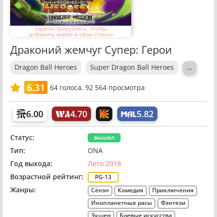
Зарегистрируйтесь, чтобы
добавить аниме в свои списки
Драконий жемчуг Супер: Герои
Dragon Ball Heroes
Super Dragon Ball Heroes
…
6.31
64
голоса,
92 564 просмотра
6.00
4.70
5.82
Статус:
вышел
Тип:
ONA
Год выхода:
Лето 2018
Возрастной рейтинг:
PG-13
Жанры:
Сёнэн
Комедия
Приключения
Инопланетные расы
Фэнтези
Экшен
Боевые искусства