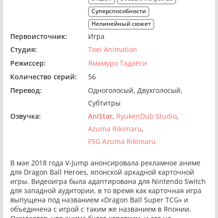
Суперспособности
Нелинейный сюжет
Первоисточник:
Игра
Студия:
Toei Animation
Режиссер:
Ямамуро Тадаёси
Количество серий:
56
Перевод:
Одноголосый
Двухголосый
Субтитры
Озвучка:
AniStar
RyukenDub Studio
Azuma Rikimaru
FSG Azuma Rikimaru
В мае 2018 года V-Jump анонсировала рекламное аниме
для Dragon Ball Heroes, японской аркадной карточной
игры. Видеоигра была адаптирована для Nintendo Switch
для западной аудитории, в то время как карточная игра
выпущена под названием «Dragon Ball Super TCG» и
объединена с игрой с таким же названием в Японии.