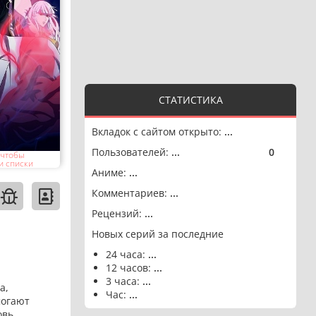
СТАТИСТИКА
Вкладок с сайтом открыто:
...
Пользователей:
...
0
🟢
 чтобы
и списки
Аниме:
...
Комментариев:
...
Рецензий:
...
Новых серий за последние
24 часа:
...
12 часов:
...
3 часа:
...
а,
Час:
...
могают
овь