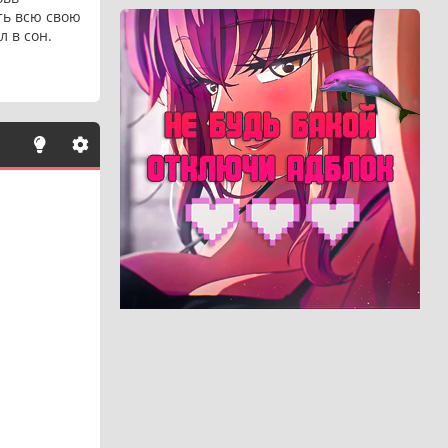
ть всю свою
л в сон.