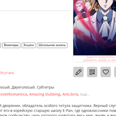
Вампиры
Экшен
Школьная жизнь
Зарегистрируйтесь,
добавить аниме в сво
Ясутака
лосый
Двухголосый
Субтитры
SovetRomantica
Amazing Dubbing
AniLibria
Ещё...
й дворянин, обладатель особого титула защитника. Верный слуг
т его в корейскую старшую школу Е-Ран, где одноклассники по
ное сообщество, цель которого захватить весь мир, вновь и вн