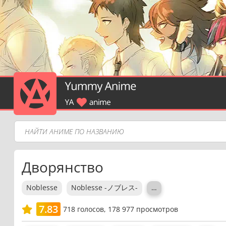
Дворянство
Noblesse
Noblesse -ノブレス-
…
7.83
718
голосов,
178 977 просмотров