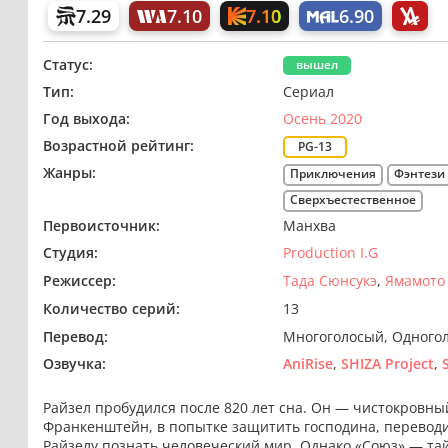
7.10
7.29
7.10
6.90
Статус:
вышел
Тип:
Сериал
Год выхода:
Осень 2020
Возрастной рейтинг:
PG-13
Жанры:
Приключения
Фэнтези
Сверхъестественное
Первоисточник:
Манхва
Студия:
Production I.G
Режиссер:
Тада Сюнсукэ
Ямамото 
Количество серий:
13
Перевод:
Многоголосый
Одного
Озвучка:
AniRise
SHIZA Project
Райзел пробудился после 820 лет сна. Он — чистокровны
Франкенштейн, в попытке защитить господина, переводи
Райзелу познать человеческий мир. Однако «Союз» — тай