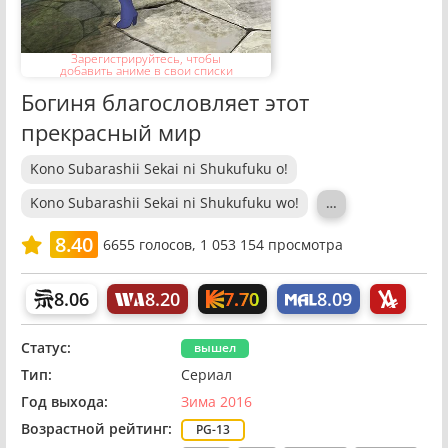
Зарегистрируйтесь, чтобы
добавить аниме в свои списки
Богиня благословляет этот
прекрасный мир
Kono Subarashii Sekai ni Shukufuku o!
Kono Subarashii Sekai ni Shukufuku wo!
…
8.40
6655
голосов,
1 053 154 просмотра
7.70
8.06
8.20
8.09
Статус:
вышел
Тип:
Сериал
Год выхода:
Зима 2016
Возрастной рейтинг:
PG-13