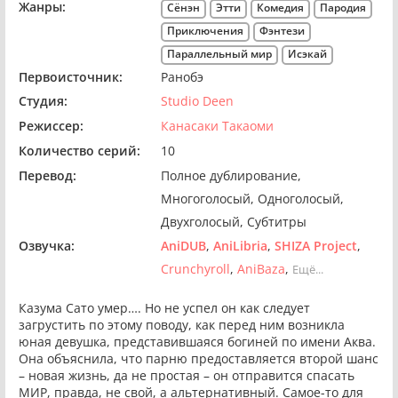
Жанры:
Сёнэн
Этти
Комедия
Пародия
Приключения
Фэнтези
Параллельный мир
Исэкай
Первоисточник:
Ранобэ
Студия:
Studio Deen
Режиссер:
Канасаки Такаоми
Количество серий:
10
Перевод:
Полное дублирование
Многоголосый
Одноголосый
Двухголосый
Субтитры
Озвучка:
AniDUB
AniLibria
SHIZA Project
Crunchyroll
AniBaza
Ещё...
Казума Сато умер…. Но не успел он как следует
загрустить по этому поводу, как перед ним возникла
юная девушка, представившаяся богиней по имени Аква.
Она объяснила, что парню предоставляется второй шанс
– новая жизнь, да не простая – он отправится спасать
МИР, правда, не свой, а альтернативный. Самое-то для