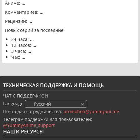
Аниме:
...
Комментариев:
...
Рецензий:
...
Новых серий за последние
24 часа:
...
12 часов:
...
3 часа:
...
Час:
...
ТЕХНИЧЕСКАЯ ПОДДЕРЖКА И ПОМОЩЬ
ЧАТ С ПОДДЕРЖКОЙ
Language:
🇷🇺 Русский
Почта для сотрудничества:
promotion@yummyani.me
Телеграм поддержки для пользователей:
@YummyAnime_support
НАШИ РЕСУРСЫ