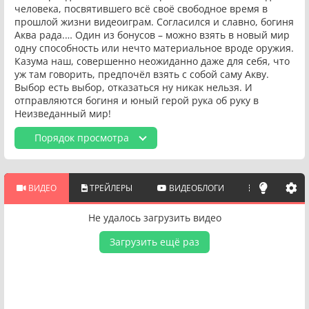
человека, посвятившего всё своё свободное время в
прошлой жизни видеоиграм. Согласился и славно, богиня
Аква рада.… Один из бонусов – можно взять в новый мир
одну способность или нечто материальное вроде оружия.
Казума наш, совершенно неожиданно даже для себя, что
уж там говорить, предпочёл взять с собой саму Акву.
Выбор есть выбор, отказаться ну никак нельзя. И
отправляются богиня и юный герой рука об руку в
Неизведанный мир!
Порядок просмотра
ВИДЕО
ТРЕЙЛЕРЫ
ВИДЕОБЛОГИ
ПОХОЖИЕ 
Не удалось загрузить видео
Загрузить ещё раз