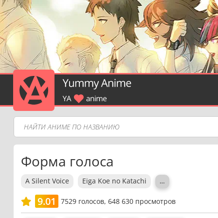
Форма голоса
A Silent Voice
Eiga Koe no Katachi
…
9.01
7529
голосов,
648 630 просмотров