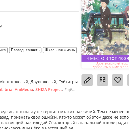
м
ика
Повседневность
Школьная жизнь
4 МЕСТО В
ТОП-100
Зарегистрируйтесь,
добавить аниме в сво
Многоголосый
Двухголосый
Субтитры
iLibria
AniMedia
SHIZA Project
Ещё...
едлив, поскольку не терпит никаких различий. Тем не менее в
зад, признать свои ошибки. Кто-то может об этом даже не вспо
и настоящий разгильдяй Сёя, который в начальной школе ради 
одноклассницы Сёко в настоящий ад.