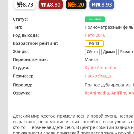
8.20
8.73
8.80
8.93
Статус:
вышел
Тип:
Полнометражный филь
Год выхода:
Лето 2016
Возрастной рейтинг:
PG-13
Жанры:
Сёнэн
Драма
Романт
Первоисточник:
Манга
Студия:
Kyoto Animation
Режиссер:
Наоко Ямада
Перевод:
Полное дублирование
Озвучка:
ReAnimedia
AniFilm
An
Детский мир жесток, прямолинеен и порой очень несправ
вырастают, но немногие из них способны, оглянувшись на
кто-то — возненавидеть себя. В центре событий задира 
популярности среди приятелей превратил жизнь глухой 