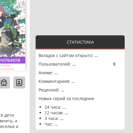
СТАТИСТИКА
Вкладок с сайтом открыто:
...
 ФИЛЬМОВ
Пользователей:
...
0
🟢
 чтобы
и списки
Аниме:
...
Комментариев:
...
Рецензий:
...
Новых серий за последние
24 часа:
...
12 часов:
...
се дети
3 часа:
...
мнить, а
Час:
...
веселья и