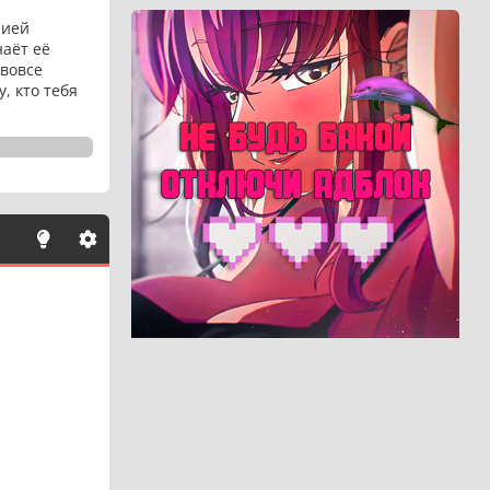
рией
наёт её
 вовсе
, кто тебя