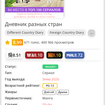
84 МЕСТО В
ТОП-100 СЕРИАЛОВ
Зарегистрируйтесь, чтобы
добавить аниме в свои списки
Дневник разных стран
Different Country Diary
Foreign Country Diary
…
8.99
671
голос,
400 966 просмотров
8.10
8.51
8.10
8.72
Статус:
вышел
Тип:
Сериал
Год выхода:
Зима 2026
Возрастной рейтинг:
PG-13
Жанры:
Дзёсэй
Драма
Первоисточник:
Манга
Студия:
Shuka