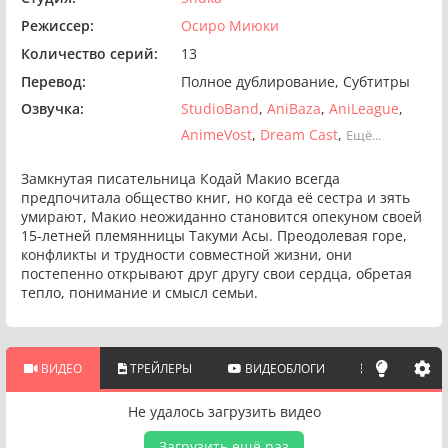
Режиссер:
Осиро Миюки
Количество серий:
13
Перевод:
Полное дублирование
Субтитры
Озвучка:
StudioBand
AniBaza
AniLeague
AnimeVost
Dream Cast
Ещё...
Замкнутая писательница Кодай Макио всегда
предпочитала общество книг, но когда её сестра и зять
умирают, Макио неожиданно становится опекуном своей
15-летней племянницы Такуми Асы. Преодолевая горе,
конфликты и трудности совместной жизни, они
постепенно открывают друг другу свои сердца, обретая
тепло, понимание и смысл семьи.
ВИДЕО
ТРЕЙЛЕРЫ
ВИДЕОБЛОГИ
ПОХОЖИЕ 
Не удалось загрузить видео
Загрузить ещё раз