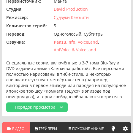
Первоисточник:
Манга
Студия:
David Production
Режиссер:
Судзуки Кэнъити
Количество серий:
5
Перевод:
Одноголосый
Субтитры
Озвучка:
Panzu.info
VoiceLand
AniVoice & VoiceLand
Специальные серии, включённые в 3-7 тома Blu-Ray и
DVD издания аниме «Клетки за работой». Все персонажи
полностью нарисованы в тиби-стиле. В некоторых
спешлах отсутствует четвёртая стена (например,
викторина в первом эпизоде или пародия на популярное
японское ток-шоу «Комната Тэцуко» в эпизоде под
номером два), и герои свободно обращаются к зрителю.
Порядок просмотра
ВИДЕО
ТРЕЙЛЕРЫ
ПОХОЖИЕ АНИМЕ