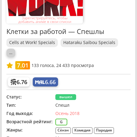
Зарегистрируйтесь, чтобы
добавить аниме в свои списки
Клетки за работой — Спешлы
Cells at Work! Specials
Hataraku Saibou Specials
…
7.01
133
голоса,
24 433 просмотра
6.76
6.66
Статус:
вышел
Тип:
Спешл
Год выхода:
Осень 2018
Возрастной рейтинг:
G
Жанры:
Сёнэн
Комедия
Пародия