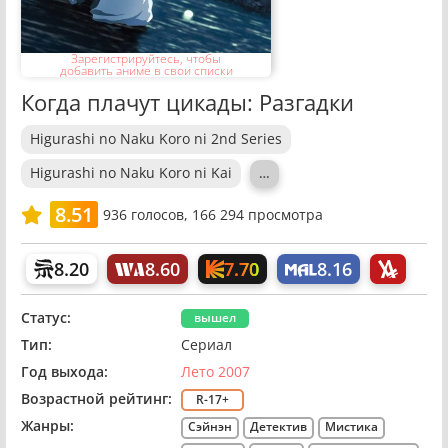
Зарегистрируйтесь, чтобы
добавить аниме в свои списки
Когда плачут цикады: Разгадки
Higurashi no Naku Koro ni 2nd Series
Higurashi no Naku Koro ni Kai
…
8.51
936
голосов,
166 294 просмотра
7.70
8.20
8.60
8.16
Статус:
вышел
Тип:
Сериал
Год выхода:
Лето 2007
Возрастной рейтинг:
R-17+
Жанры:
Сэйнэн
Детектив
Мистика