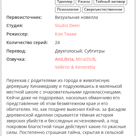
Триллер
Ужасы
Тайный заговор
Психология
Сверхъестественное
Первоисточник:
Визуальная новелла
Студия:
Studio Deen
Режиссер:
Кон Тиаки
Количество серий:
24
Перевод:
Двухголосый
Субтитры
Озвучка:
AniLibria
MiraiDUB
Valkrist & Keneretta
Переехав с родителями из города в живописную
деревушку Хинамидзаву и подружившись в маленькой
местной школе с очаровательными одноклассницами,
Кейчи даже не подозревал, насколько обманчиво его
представление об этом безмятежном крае и его
обитателях. Но, как позднее выяснил Кейчи, за фасадом
деревенской идиллии скрывается тёмная история
зверских убийств и бесследных исчезновений, а под
покровом благостной тиши действуют какие-то ужасные
силы. Постепенно страшная тайна, скрытая в сельской