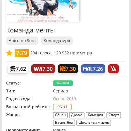
Зарегистрируйтесь, чтобы
добавить аниме в свои списки
Команда мечты
Ahiru no Sora
Команда мрії
7.79
204
голоса,
120 932 просмотра
7.30
7.62
7.30
7.26
Статус:
вышел
Тип:
Сериал
Год выхода:
Осень 2019
Возрастной рейтинг:
PG-13
Жанры:
Сёнэн
Драма
Комедия
Спорт
Баскетбол
Школьная жизнь
Первоисточник:
Манга