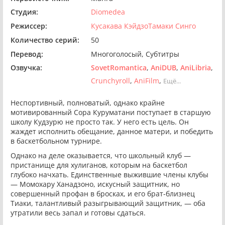
Студия:
Diomedea
Режиссер:
Кусакава КэйдзоТамаки Синго
Количество серий:
50
Перевод:
Многоголосый
Субтитры
Озвучка:
SovetRomantica
AniDUB
AniLibria
Crunchyroll
AniFilm
Ещё...
Неспортивный, полноватый, однако крайне
мотивированный Сора Куруматани поступает в старшую
школу Кудзурю не просто так. У него есть цель. Он
жаждет исполнить обещание, данное матери, и победить
в баскетбольном турнире.
Однако на деле оказывается, что школьный клуб —
пристанище для хулиганов, которым на баскетбол
глубоко начхать. Единственные выжившие члены клубы
— Момохару Ханадзоно, искусный защитник, но
совершенный профан в бросках, и его брат-близнец
Тиаки, талантливый разыгрывающий защитник, — оба
утратили весь запал и готовы сдаться.