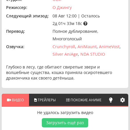
Режиссер:
О Джингу
Следующий эпизод:
08 Авг 12:00
|
Осталось
2д 01ч 33м 17с
Перевод:
Полное дублирование
Многоголосый
Озвучка:
Crunchyroll
AniMaunt
AnimeVost
Silver AniAge
NDA STUDIO
Глубоко в лесу, где обитают свирепые звери и
волшебные существа, кошка приняла осиротевшего
дракончика как своего детёныша.
ВИДЕО
ТРЕЙЛЕРЫ
ПОХОЖИЕ АНИМЕ
Не удалось загрузить видео
Загрузить ещё раз