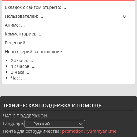
Вкладок с сайтом открыто:
...
Пользователей:
...
0
🟢
Аниме:
...
Комментариев:
...
Рецензий:
...
Новых серий за последние
24 часа:
...
12 часов:
...
3 часа:
...
Час:
...
ТЕХНИЧЕСКАЯ ПОДДЕРЖКА И ПОМОЩЬ
ЧАТ С ПОДДЕРЖКОЙ
Language:
🇷🇺 Русский
Почта для сотрудничества:
promotion@yummyani.me