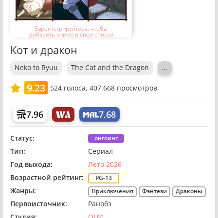
Зарегистрируйтесь, чтобы
добавить аниме в свои списки
Кот и дракон
Neko to Ryuu
The Cat and the Dragon
…
9.23
524
голоса,
407 668 просмотров
7.96
7.68
Статус:
онгоинг
Тип:
Сериал
Год выхода:
Лето 2026
Возрастной рейтинг:
PG-13
Жанры:
Приключения
Фэнтези
Драконы
Первоисточник:
Ранобэ
Студия:
OLM