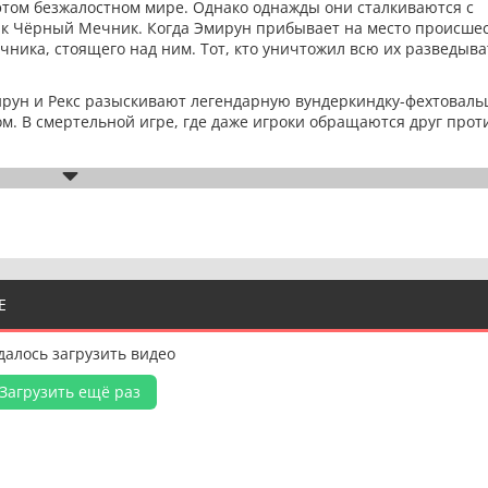
этом безжалостном мире. Однако однажды они сталкиваются с
как Чёрный Мечник. Когда Эмирун прибывает на место происшес
чника, стоящего над ним. Тот, кто уничтожил всю их разведыв
рун и Рекс разыскивают легендарную вундеркиндку-фехтоваль
. В смертельной игре, где даже игроки обращаются друг проти
Е
далось загрузить видео
Загрузить ещё раз