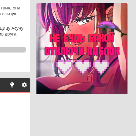
твия, она
ательную
щицу Асуну
в друга,