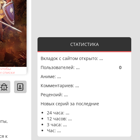
СТАТИСТИКА
Вкладок с сайтом открыто:
...
Пользователей:
...
0
🟢
 чтобы
и списки
Аниме:
...
Комментариев:
...
Рецензий:
...
Новых серий за последние
24 часа:
...
12 часов:
...
чты,
3 часа:
...
Час:
...
ся к