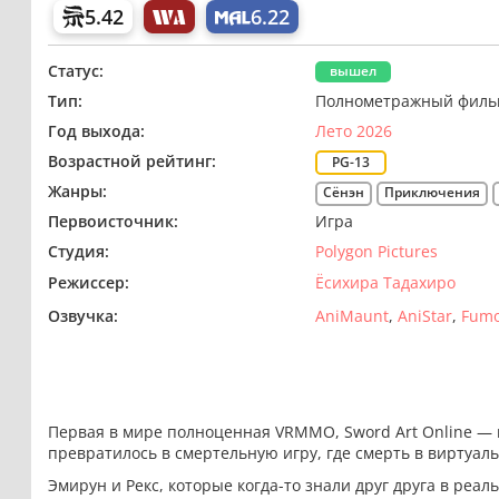
5.42
6.22
Статус:
вышел
Тип:
Полнометражный филь
Год выхода:
Лето 2026
Возрастной рейтинг:
PG-13
Жанры:
Сёнэн
Приключения
Первоисточник:
Игра
Студия:
Polygon Pictures
Режиссер:
Ёсихира Тадахиро
Озвучка:
AniMaunt
AniStar
Fum
Первая в мире полноценная VRMMO, Sword Art Online — и
превратилось в смертельную игру, где смерть в виртуал
Эмирун и Рекс, которые когда-то знали друг друга в реа