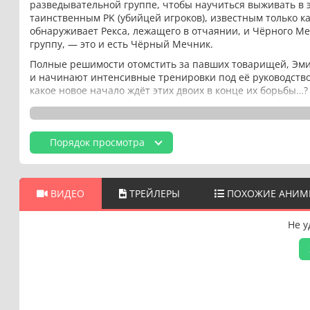
разведывательной группе, чтобы научиться выживать в 
таинственным PK (убийцей игроков), известным только 
обнаруживает Рекса, лежащего в отчаянии, и Чёрного Ме
группу, — это и есть Чёрный Мечник.
Полные решимости отомстить за павших товарищей, Эми
и начинают интенсивные тренировки под её руководством
какое новое начало ждёт этих двоих в конце их борьбы…?
Порядок просмотра
ВИДЕО
ТРЕЙЛЕРЫ
ПОХОЖИЕ АНИМ
Не у