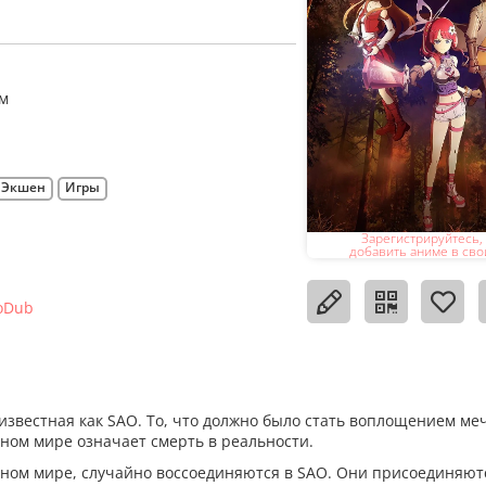
м
Экшен
Игры
Зарегистрируйтесь,
добавить аниме в сво
oDub
звестная как SAO. То, что должно было стать воплощением ме
ьном мире означает смерть в реальности.
льном мире, случайно воссоединяются в SAO. Они присоединяют