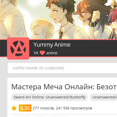
Мастера Меча Онлайн: Безот
Sword Art Online: Unanswered//butterfly
Unanswered//b
3.30
277
голосов,
241 936 просмотров