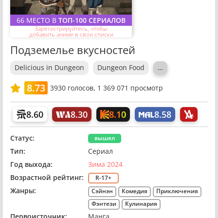
66 МЕСТО В
ТОП-100 СЕРИАЛОВ
Зарегистрируйтесь, чтобы
добавить аниме в свои списки
Подземелье вкусностей
Delicious in Dungeon
Dungeon Food
…
8.73
3930
голосов,
1 369 071 просмотр
8.10
8.60
8.30
8.58
Статус:
вышел
Тип:
Сериал
Год выхода:
Зима 2024
Возрастной рейтинг:
R-17+
Жанры:
Сэйнэн
Комедия
Приключения
Фэнтези
Кулинария
Первоисточник:
Манга