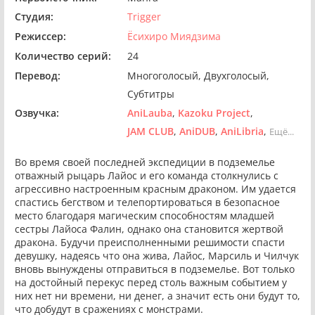
Студия:
Trigger
Режиссер:
Ёсихиро Миядзима
Количество серий:
24
Перевод:
Многоголосый
Двухголосый
Субтитры
Озвучка:
AniLauba
Kazoku Project
JAM CLUB
AniDUB
AniLibria
Ещё...
Во время своей последней экспедиции в подземелье
отважный рыцарь Лайос и его команда столкнулись с
агрессивно настроенным красным драконом. Им удается
спастись бегством и телепортироваться в безопасное
место благодаря магическим способностям младшей
сестры Лайоса Фалин, однако она становится жертвой
дракона. Будучи преисполненными решимости спасти
девушку, надеясь что она жива, Лайос, Марсиль и Чилчук
вновь вынуждены отправиться в подземелье. Вот только
на достойный перекус перед столь важным событием у
них нет ни времени, ни денег, а значит есть они будут то,
что добудут в сражениях с монстрами.