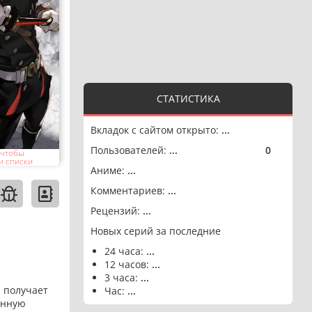
СТАТИСТИКА
Вкладок с сайтом открыто:
...
Пользователей:
...
0
🟢
 чтобы
и списки
Аниме:
...
Комментариев:
...
Рецензий:
...
Новых серий за последние
24 часа:
...
12 часов:
...
3 часа:
...
 получает
Час:
...
енную