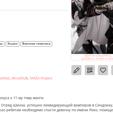
ры
Экшен
Военная тематика
Зарегистрируйтесь,
добавить аниме в сво
eVost
MiraiDUB
SHIZA Project
нуса к 11-му тому манги.
е. Отряд Шиноа, успешно ликвидирующий вампиров в Синдзюку,
 раз ребятам необходимо спасти девочку по имени Рико, похищ