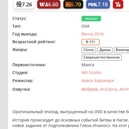
6.70
7.26
6.60
7.18
Статус:
вышел
Тип:
OVA
Год выхода:
Весна 2016
Возрастной рейтинг:
R-17+
Жанры:
Сёнэн
Драма
Вампи
Сверхъестественное
Первоисточник:
Манга
Студия:
Wit Studio
Режиссер:
Аояги Хиронори
Озвучка:
AniZone
AniLibria
Anim
Оригинальный эпизод, выпущенный на DVD в качестве бо
История происходит до основных событий битвы в Наго
новое задание от подполковника Глена Ичиносэ. На этот