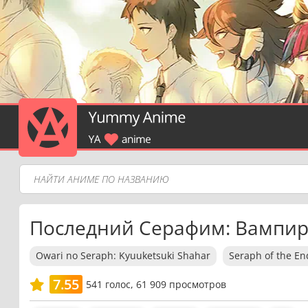
Последний Серафим: Вампи
Owari no Seraph: Kyuuketsuki Shahar
Seraph of the En
7.55
541
голос,
61 909 просмотров