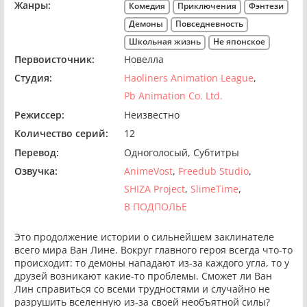
Жанры:
Комедия
Приключения
Фэнтези
Демоны
Повседневность
Школьная жизнь
Не японское
Первоисточник:
Новелла
Студия:
Haoliners Animation League
Pb Animation Co. Ltd.
Режиссер:
Неизвестно
Количество серий:
12
Перевод:
Одноголосый
Субтитры
Озвучка:
AnimeVost
Freedub Studio
SHIZA Project
SlimeTime
В ПОДПОЛЬЕ
Это продолжение истории о сильнейшем заклинателе
всего мира Ван Лине. Вокруг главного героя всегда что-то
происходит: то демоны нападают из-за каждого угла, то у
друзей возникают какие-то проблемы. Сможет ли Ван
Лин справиться со всеми трудностями и случайно не
разрушить вселенную из-за своей необъятной силы?