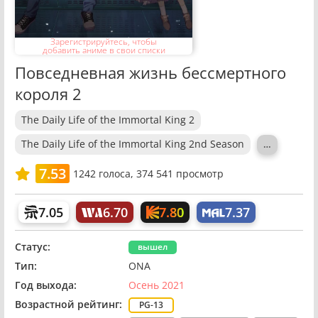
Зарегистрируйтесь, чтобы
добавить аниме в свои списки
Повседневная жизнь бессмертного
короля 2
The Daily Life of the Immortal King 2
The Daily Life of the Immortal King 2nd Season
…
7.53
1242
голоса,
374 541 просмотр
7.80
7.05
6.70
7.37
Статус:
вышел
Тип:
ONA
Год выхода:
Осень 2021
Возрастной рейтинг:
PG-13