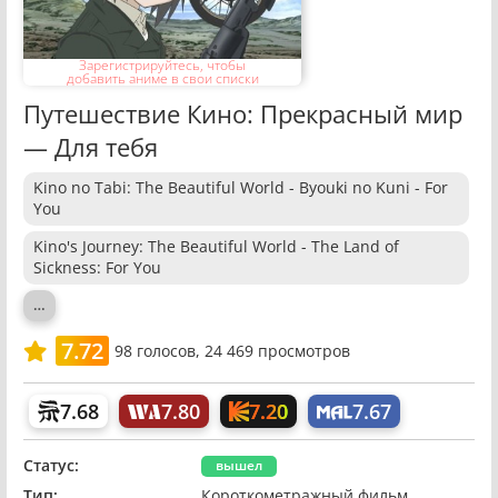
Зарегистрируйтесь, чтобы
добавить аниме в свои списки
Путешествие Кино: Прекрасный мир
— Для тебя
Kino no Tabi: The Beautiful World - Byouki no Kuni - For
You
Kino's Journey: The Beautiful World - The Land of
Sickness: For You
…
7.72
98
голосов,
24 469 просмотров
7.20
7.68
7.80
7.67
Статус:
вышел
Тип:
Короткометражный фильм