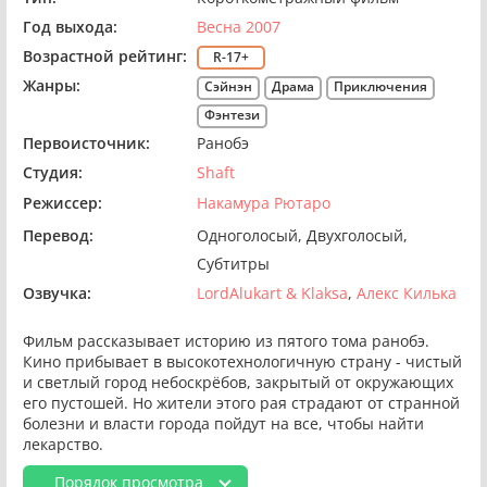
Год выхода:
Весна 2007
Возрастной рейтинг:
R-17+
Жанры:
Сэйнэн
Драма
Приключения
Фэнтези
Первоисточник:
Ранобэ
Студия:
Shaft
Режиссер:
Накамура Рютаро
Перевод:
Одноголосый
Двухголосый
Субтитры
Озвучка:
LordAlukart & Klaksa
Алекс Килька
Фильм рассказывает историю из пятого тома ранобэ.
Кино прибывает в высокотехнологичную страну - чистый
и светлый город небоскрёбов, закрытый от окружающих
его пустошей. Но жители этого рая страдают от странной
болезни и власти города пойдут на все, чтобы найти
лекарство.
Порядок просмотра