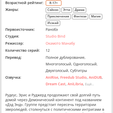
Возрастной рейтинг:
R-17+
Жанры:
Сэйнэн
Этти
Драма
Приключения
Фэнтези
Магия
Исэкай
Первоисточник:
Ранобэ
Студия:
Studio Bind
Режиссер:
Окамото Манабу
Количество серий:
12
Перевод:
Полное дублирование
Многоголосый
Одноголосый
Двухголосый
Субтитры
Озвучка:
AniRise
Freedub Studio
AniDUB
Dream Cast
AniLibria
Ещё...
Рудеус, Эрис и Руджерд продолжают свой долгий путь
домой через Демонический континент под названием
«Дэд Энд». Группе предстоит пересечь территории
зверолюдей, столкнуться с политическими интригами в