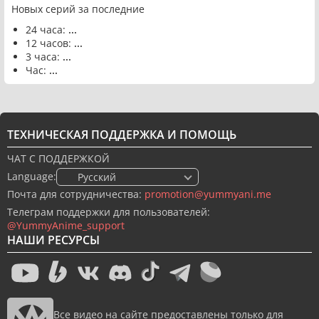
Новых серий за последние
24 часа:
...
12 часов:
...
3 часа:
...
Час:
...
ТЕХНИЧЕСКАЯ ПОДДЕРЖКА И ПОМОЩЬ
ЧАТ С ПОДДЕРЖКОЙ
Language:
🇷🇺 Русский
Почта для сотрудничества:
promotion@yummyani.me
Телеграм поддержки для пользователей:
@YummyAnime_support
НАШИ РЕСУРСЫ
Все видео на сайте предоставлены только для