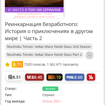
61 МЕСТО В
ТОП-100 СЕРИАЛОВ
Зарегистрируйтесь, чтобы
добавить аниме в свои списки
Реинкарнация безработного:
История о приключениях в другом
мире | Часть 2
Mushoku Tensei: Isekai Ittara Honki Dasu 2nd Season
Mushoku Tensei: Isekai Ittara Honki Dasu Part 2
…
8.70
7320
голосов,
1 062 671 просмотр
8.10
8.51
8.40
8.60
Статус:
вышел
Тип:
Сериал
Год выхода:
Осень 2021