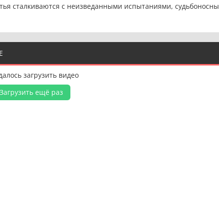
атья сталкиваются с неизведанными испытаниями, судьбоносн
Е
далось загрузить видео
Загрузить ещё раз