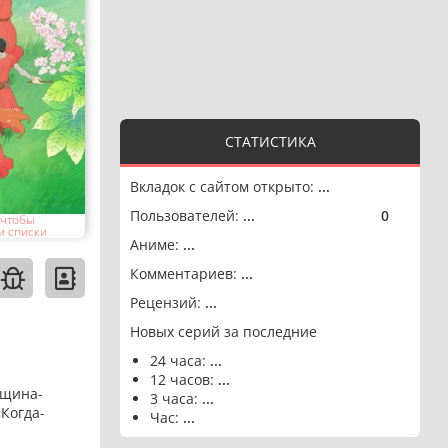
СТАТИСТИКА
Вкладок с сайтом открыто:
...
Пользователей:
...
0
🟢
 чтобы
и списки
Аниме:
...
Комментариев:
...
Рецензий:
...
Новых серий за последние
24 часа:
...
12 часов:
...
нщина-
3 часа:
...
Когда-
Час:
...