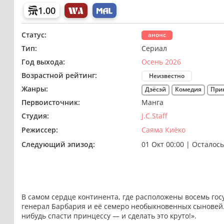
1.00
Статус:
анонс
Тип:
Сериал
Год выхода:
Осень 2026
Возрастной рейтинг:
Неизвестно
Жанры:
Дзёсэй
Комедия
При
Первоисточник:
Манга
Студия:
J.C.Staff
Режиссер:
Саяма Киёко
Следующий эпизод:
01 Окт 00:00
|
Осталось
В самом сердце континента, где расположены восемь го
генерал Барбария и её семеро необыкновенных сыновей. 
нибудь спасти принцессу — и сделать это круто!».