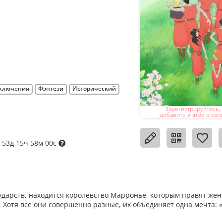
ключения
Фэнтези
Исторический
Зарегистрируйтесь,
добавить аниме в сво
 53д 15ч 57м 59с
сударств, находится королевство Марронье, которым правят же
Хотя все они совершенно разные, их объединяет одна мечта: «