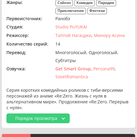
Жанры:
Сэйнэн
Комедия
Пародия
Приключения
Фэнтези
Первоисточник:
Ранобэ
Студия:
Studio PuYUKAI
Режиссер:
Таппэй Нагацуки
Минору Асина
Количество серий:
14
Перевод:
Многоголосый
Одноголосый
Субтитры
Озвучка:
Get Smart Group
Persona99
SovetRomantica
Серия коротких комедийных роликов с тиби-версиями
персонажей из аниме «Re:Zero. Жизнь с нуля в
альтернативном мире». Продолжение «Re:Zero. Перерыв
с нуля».
Порядок просмотра