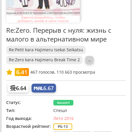
Зарегистрируйтесь, чтобы
добавить аниме в свои списки
Re:Zero. Перерыв с нуля: жизнь с
малого в альтернативном мире
Re:Petit kara Hajimeru Isekai Seikatsu
Re:Zero kara Hajimeru Break Time 2
…
6.41
467
голосов,
110 663 просмотра
6.64
6.67
Статус:
вышел
Тип:
Спешл
Год выхода:
Лето 2016
Возрастной рейтинг:
PG-13